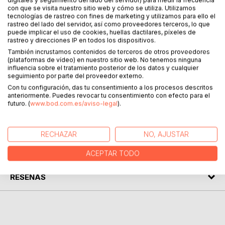
digitales y seguimiento del lado del servidor) para medir la frecuencia
DESCRIPCIÓN
con que se visita nuestro sitio web y cómo se utiliza. Utilizamos
tecnologías de rastreo con fines de marketing y utilizamos para ello el
rastreo del lado del servidor, así como proveedores terceros, lo que
En la historia de los escritores de Indias, punto de partida y
puede implicar el uso de cookies, huellas dactilares, píxeles de
rastreo y direcciones IP en todos los dispositivos.
piedra de toque de la literatura hispanoamericana, ocupa un
lugar ciertamente destacado el jesuita burgalés Cristóbal
También incrustamos contenidos de terceros de otros proveedores
(plataformas de vídeo) en nuestro sitio web. No tenemos ninguna
de Acuña (1597-Lima, 1675) quien se forjó un sitio de
influencia sobre el tratamiento posterior de los datos y cualquier
privilegio como cronista minucioso y exacto de la
seguimiento por parte del proveedor externo.
exuberancia del Amazonas, el reino de lo infinito, empresa
Con tu configuración, das tu consentimiento a los procesos descritos
mucho más que excesiva y en los límites del imposible.
anteriormente. Puedes revocar tu consentimiento con efecto para el
futuro. (
www.bod.com.es/aviso-legal
).
SOBRE EL AUTOR
RECHAZAR
NO, AJUSTAR
EN LA PRENSA
ACEPTAR TODO
RESEÑAS