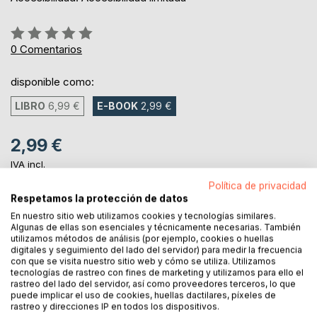
Rating:
0%
0
Comentarios
disponible como:
LIBRO
6,99 €
E-BOOK
2,99 €
2,99 €
IVA incl.
ya disponible para descarga
Política de privacidad
Respetamos la protección de datos
En nuestro sitio web utilizamos cookies y tecnologías similares.
AL CARRITO
Algunas de ellas son esenciales y técnicamente necesarias. También
utilizamos métodos de análisis (por ejemplo, cookies o huellas
digitales y seguimiento del lado del servidor) para medir la frecuencia
con que se visita nuestro sitio web y cómo se utiliza. Utilizamos
Añadir a lista de deseo
tecnologías de rastreo con fines de marketing y utilizamos para ello el
Haz una reseña
rastreo del lado del servidor, así como proveedores terceros, lo que
puede implicar el uso de cookies, huellas dactilares, píxeles de
rastreo y direcciones IP en todos los dispositivos.