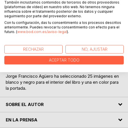
También incrustamos contenidos de terceros de otros proveedores
(plataformas de vídeo) en nuestro sitio web. No tenemos ninguna
influencia sobre el tratamiento posterior de los datos y cualquier
seguimiento por parte del proveedor externo.
Con tu configuración, das tu consentimiento a los procesos descritos
anteriormente. Puedes revocar tu consentimiento con efecto para el
DESCRIPCIÓN
futuro. (
www.bod.com.es/aviso-legal
).
Este Libro recoge 25 instantáneas realizadas por el
RECHAZAR
NO, AJUSTAR
fotógrafo jiaagüero pero no es solamente un libro de
Fotografía de autor también te hará reflexionar sobre la
ACEPTAR TODO
vida y sobre las fotografías que realizas a lo largo de tu
vida.
Jorge Francisco Agüero ha seleccionado 25 imágenes en
blanco y negro para el interior del libro y una en color para
la portada.
SOBRE EL AUTOR
EN LA PRENSA