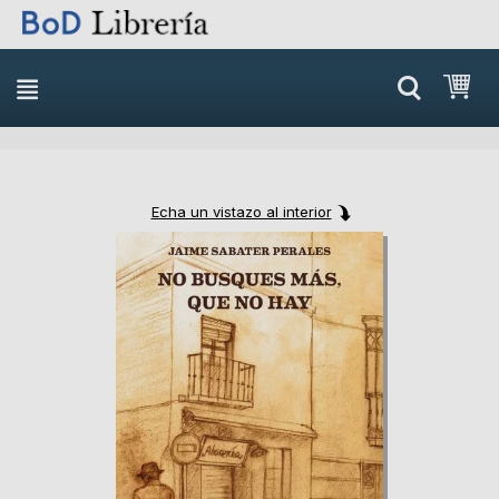
Skip
Mi 
to
content
Echa un vistazo al interior
Skip
Skip
to
to
the
the
end
beginning
of
of
the
the
images
images
gallery
gallery