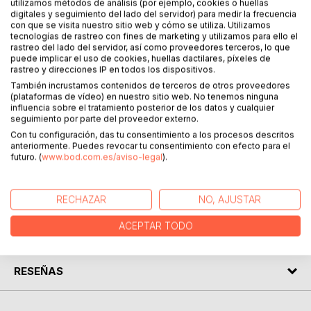
DESCRIPCIÓN
utilizamos métodos de análisis (por ejemplo, cookies o huellas
digitales y seguimiento del lado del servidor) para medir la frecuencia
con que se visita nuestro sitio web y cómo se utiliza. Utilizamos
tecnologías de rastreo con fines de marketing y utilizamos para ello el
Hola, este es mi segundo poemario
rastreo del lado del servidor, así como proveedores terceros, lo que
En sus versos dibuje un horizonte claroscuro
puede implicar el uso de cookies, huellas dactilares, píxeles de
y el árbol bajo el que escucho los cantos
rastreo y direcciones IP en todos los dispositivos.
y graznidos, de mi cuervo nihilista
También incrustamos contenidos de terceros de otros proveedores
(plataformas de vídeo) en nuestro sitio web. No tenemos ninguna
influencia sobre el tratamiento posterior de los datos y cualquier
Espero que te guste el paisaje
seguimiento por parte del proveedor externo.
y te anime a liberar al animal que guardas
Con tu configuración, das tu consentimiento a los procesos descritos
anteriormente. Puedes revocar tu consentimiento con efecto para el
Nos vemos dentro
futuro. (
www.bod.com.es/aviso-legal
).
SOBRE EL AUTOR
RECHAZAR
NO, AJUSTAR
ACEPTAR TODO
EN LA PRENSA
RESEÑAS