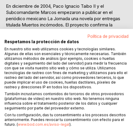
En diciembre de 2004, Paco Ignacio Taibo II y el
Subcomandante Marcos empezaron a publicar en el
periódico mexicano La Jornada una novela por entregas
titulada Muertos incómodos. El proyecto confirma la
vocación literaria del portavoz del Ejército Zapatista de
Política de privacidad
Liberación Nacional, vocación y talento que ya se habían
Respetamos la protección de datos
manifestado en los comunicados de la guerrilla. Kristine
En nuestro sitio web utilizamos cookies y tecnologías similares.
Vanden Berghe procede a una lectura detenida de los
Algunas de ellas son esenciales y técnicamente necesarias. También
relatos incluidos por Marcos en dichos comunicados y
utilizamos métodos de análisis (por ejemplo, cookies o huellas
reunidos posteriormente en los libros Relatos de el Viejo
digitales y seguimiento del lado del servidor) para medir la frecuencia
Antonio (1998) y Don Durito de la Lacandona (1999). La
con que se visita nuestro sitio web y cómo se utiliza. Utilizamos
tecnologías de rastreo con fines de marketing y utilizamos para ello el
autora estudia cómo en ellos se plasman los aspectos más
rastreo del lado del servidor, así como proveedores terceros, lo que
debatidos de la insurrección chiapaneca, tales como la
puede implicar el uso de cookies, huellas dactilares, píxeles de
representación de los indígenas por el mestizo Marcos, el
rastreo y direcciones IP en todos los dispositivos.
papel de la mujer en las filas de la guerrilla y la índole
También incrustamos contenidos de terceros de otros proveedores
(plataformas de vídeo) en nuestro sitio web. No tenemos ninguna
supuestamente posmoderna de ésta. Pero también
influencia sobre el tratamiento posterior de los datos y cualquier
atiende a temas poco tratados: la manera en la que Marcos
seguimiento por parte del proveedor externo.
crea una lengua literaria híbrida con miras a dar cuenta de la
Con tu configuración, das tu consentimiento a los procesos descritos
identidad de los guerrilleros y de los objetivos de éstos, su
anteriormente. Puedes revocar tu consentimiento con efecto para el
uso de una simbología de colores para describir a los
futuro. (
www.bod.com.es/aviso-legal
).
actantes, ejemplo de cómo el discurso cae