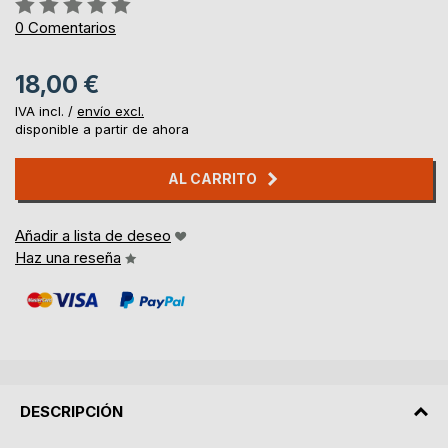
Rating:
0%
0
Comentarios
18,00 €
IVA incl. /
envío excl.
disponible a partir de ahora
AL CARRITO
Añadir a lista de deseo
Haz una reseña
DESCRIPCIÓN