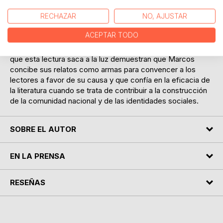
ocasionalmente en un etnocentrismo que el
RECHAZAR
NO, AJUSTAR
Subcomandante dice querer evitar, o los hilos
intertextuales que se tejen con distintos propósitos entre
ACEPTAR TODO
sus relatos y el Popol Vuh, los poemas de García Lorca y
los textos de Borges. En su conjunto, los recursos literarios
que esta lectura saca a la luz demuestran que Marcos
concibe sus relatos como armas para convencer a los
lectores a favor de su causa y que confía en la eficacia de
la literatura cuando se trata de contribuir a la construcción
de la comunidad nacional y de las identidades sociales.
SOBRE EL AUTOR
EN LA PRENSA
RESEÑAS