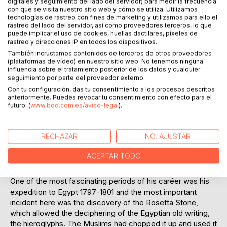
digitales y seguimiento del lado del servidor) para medir la frecuencia
con que se visita nuestro sitio web y cómo se utiliza. Utilizamos
This workbook invites readers to do their own short art
tecnologías de rastreo con fines de marketing y utilizamos para ello el
analysis, historical analysis and write it down as notes on
rastreo del lado del servidor, así como proveedores terceros, lo que
the blank pages next to the artwork. It can also be used in a
puede implicar el uso de cookies, huellas dactilares, píxeles de
rastreo y direcciones IP en todos los dispositivos.
group or classroom setting. It can be great fun when used
for training in the English language conversation in a group
También incrustamos contenidos de terceros de otros proveedores
(plataformas de vídeo) en nuestro sitio web. No tenemos ninguna
setting. You can add your answers or add your own
influencia sobre el tratamiento posterior de los datos y cualquier
questions in the blank space.
seguimiento por parte del proveedor externo.
.............
Con tu configuración, das tu consentimiento a los procesos descritos
Napoleon Bonaparte (1769-1821) continues to fascinate
anteriormente. Puedes revocar tu consentimiento con efecto para el
futuro. (
www.bod.com.es/aviso-legal
).
even today, more than 200 years after his death. His legacy
is shown in beautiful paintings.
He was an unrivalled general, although he did make
RECHAZAR
NO, AJUSTAR
occasional mistakes both on the tactical and the strategic
level - the most significant was his attack on Russia, which
ACEPTAR TODO
annihilated most of his Grande Armée and led to his
downfall.
One of the most fascinating periods of his caréer was his
expedition to Egypt 1797-1801 and the most important
incident here was the discovery of the Rosetta Stone,
which allowed the deciphering of the Egyptian old writing,
the hieroglyphs. The Muslims had chopped it up and used it