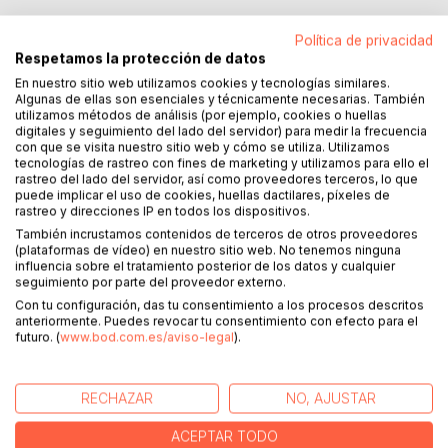
Política de privacidad
Respetamos la protección de datos
En nuestro sitio web utilizamos cookies y tecnologías similares.
DESCRIPCIÓN
Algunas de ellas son esenciales y técnicamente necesarias. También
utilizamos métodos de análisis (por ejemplo, cookies o huellas
digitales y seguimiento del lado del servidor) para medir la frecuencia
con que se visita nuestro sitio web y cómo se utiliza. Utilizamos
Pedro Malón de Echaide (1530-1589), autor de la inmortal
tecnologías de rastreo con fines de marketing y utilizamos para ello el
obra 'La conversión de la Magdalena' (Barcelona, 1588),
rastreo del lado del servidor, así como proveedores terceros, lo que
se formó en plena ebullición del humanismo del siglo XVI y
puede implicar el uso de cookies, huellas dactilares, píxeles de
rastreo y direcciones IP en todos los dispositivos.
alcanzó elevadas cimas como predicador renacentista,
catedrático en las Universidades de Huesca y Zaragoza,
También incrustamos contenidos de terceros de otros proveedores
(plataformas de vídeo) en nuestro sitio web. No tenemos ninguna
escritor y poeta. Este libro ofrece un estudio
influencia sobre el tratamiento posterior de los datos y cualquier
pormenorizado de la poética maloniana en el contexto de
seguimiento por parte del proveedor externo.
su trayectoria biográfica, y el 'corpus poético' de Malón,
Con tu configuración, das tu consentimiento a los procesos descritos
formado de poemas originales, traducciones de poetas
anteriormente. Puedes revocar tu consentimiento con efecto para el
futuro. (
www.bod.com.es/aviso-legal
).
clásicos (Ovidio, Virgilio, Gabriel Fiamma, Juan de Mena), y
paráfrasis de los Salmos. La profundidad del pensamiento,
la mezcla del lenguaje popular con el culto, formando un
RECHAZAR
NO, AJUSTAR
estudio muy peculiar, el poderío o la dulzura de la
expresión, según lo exige la traducción poética, hace de la
ACEPTAR TODO
poesía de las paráfrasis de Malón ejemplos dignos de loa,