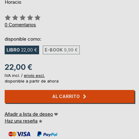
Horacio
Rating:
0%
0
Comentarios
disponible como:
LIBRO
22,00 €
E-BOOK
9,99 €
22,00 €
IVA incl. /
envío excl.
disponible a partir de ahora
AL CARRITO
Añadir a lista de deseo
Haz una reseña