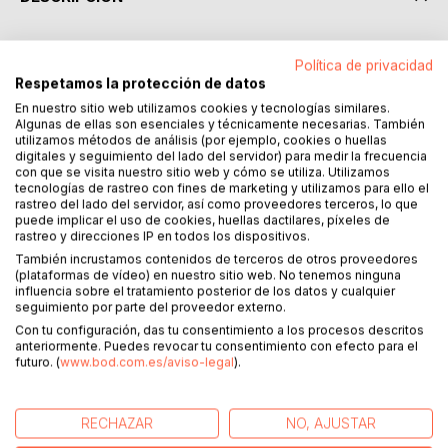
¡Bienvenidos a mi recetario personalizado, "Mis recetas
Política de privacidad
favoritas"!
Respetamos la protección de datos
En nuestro sitio web utilizamos cookies y tecnologías similares.
Este libro de cocina contiene 50 recetas para que puedas
Algunas de ellas son esenciales y técnicamente necesarias. También
anotar y organizar tus platos favoritos de manera fácil y
utilizamos métodos de análisis (por ejemplo, cookies o huellas
digitales y seguimiento del lado del servidor) para medir la frecuencia
práctica. Cada receta cuenta con un espacio para escribir
con que se visita nuestro sitio web y cómo se utiliza. Utilizamos
el título, la clasificación, el tiempo de preparación y el
tecnologías de rastreo con fines de marketing y utilizamos para ello el
tiempo de cocción. Además, encontrarás columnas
rastreo del lado del servidor, así como proveedores terceros, lo que
separadas para los ingredientes y la preparación, lo que te
puede implicar el uso de cookies, huellas dactilares, píxeles de
rastreo y direcciones IP en todos los dispositivos.
permitirá tener todo lo que necesitas en un solo lugar.
También incrustamos contenidos de terceros de otros proveedores
(plataformas de vídeo) en nuestro sitio web. No tenemos ninguna
Cada receta también cuenta con un espacio para notas y
influencia sobre el tratamiento posterior de los datos y cualquier
una sección para poner una foto de tu plato terminado. De
seguimiento por parte del proveedor externo.
esta manera, podrás personalizar cada receta y hacerla
Con tu configuración, das tu consentimiento a los procesos descritos
completamente tuya.
anteriormente. Puedes revocar tu consentimiento con efecto para el
futuro. (
www.bod.com.es/aviso-legal
).
Este recetario es un instrumento esencial para cualquier
persona que disfrute cocinar y experimentar en la cocina.
RECHAZAR
NO, AJUSTAR
También es una excelente idea de regalo personalizado