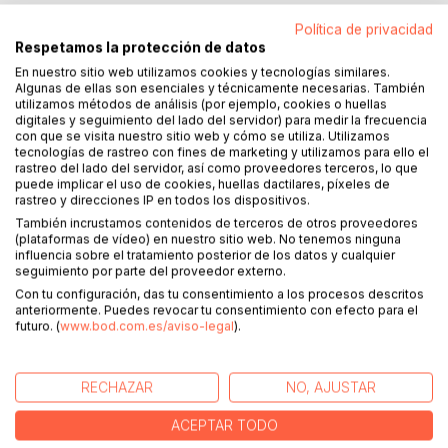
Política de privacidad
Respetamos la protección de datos
Reúne la producción de especialistas en la temática
migratoria americana procedentes de diferentes
En nuestro sitio web utilizamos cookies y tecnologías similares.
Algunas de ellas son esenciales y técnicamente necesarias. También
disciplinas, con la intención de entablar un diálogo acerca
utilizamos métodos de análisis (por ejemplo, cookies o huellas
de las migraciones a partir de trabajos históricos,
digitales y seguimiento del lado del servidor) para medir la frecuencia
sociológicos, antropológicos, geográficos y literarios,
con que se visita nuestro sitio web y cómo se utiliza. Utilizamos
tecnologías de rastreo con fines de marketing y utilizamos para ello el
provenientes de ambas márgenes del Atlántico. Con ello
rastreo del lado del servidor, así como proveedores terceros, lo que
se pretende avanzar en la tarea de pensar de modo
puede implicar el uso de cookies, huellas dactilares, píxeles de
conjunto los aspectos epistemológicos y metodológicos
rastreo y direcciones IP en todos los dispositivos.
de los estudios migratorios. Así, se ponen en cuestión las
También incrustamos contenidos de terceros de otros proveedores
clasificaciones que separan de modo tajante las
(plataformas de vídeo) en nuestro sitio web. No tenemos ninguna
influencia sobre el tratamiento posterior de los datos y cualquier
migraciones europeas a América de las latinoamericanas a
seguimiento por parte del proveedor externo.
Europa, en la medida en que dicha taxonomía puede
Con tu configuración, das tu consentimiento a los procesos descritos
obstaculizar la comprensión de las dinámicas de la
anteriormente. Puedes revocar tu consentimiento con efecto para el
movilidad humana contemporánea. La revisión y el
futuro. (
www.bod.com.es/aviso-legal
).
cuestionamiento de las categorías de análisis que guían
tanto los estudios que tienen por objeto las migraciones
históricas como aquellos dedicados a las contemporáneas,
RECHAZAR
NO, AJUSTAR
contribuyen a consensuar y validar argumentos que surgen
ACEPTAR TODO
a la luz de cada caso de estudio, pasado o presente.