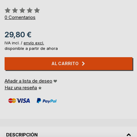
Rating:
0%
0
Comentarios
29,80 €
IVA incl. /
envío excl.
disponible a partir de ahora
AL CARRITO
Añadir a lista de deseo
Haz una reseña
DESCRIPCIÓN