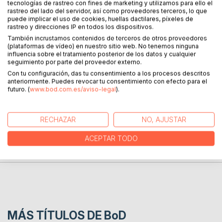
tecnologías de rastreo con fines de marketing y utilizamos para ello el
rastreo del lado del servidor, así como proveedores terceros, lo que
Desde el orfanato hasta el descubrimiento de un hermano
puede implicar el uso de cookies, huellas dactilares, píxeles de
perdido, este relato autobiográfico explora el crecimiento
rastreo y direcciones IP en todos los dispositivos.
personal y la maternidad como puentes entre el pasado y
También incrustamos contenidos de terceros de otros proveedores
el presente. Una historia de resiliencia, conexión familiar y
(plataformas de vídeo) en nuestro sitio web. No tenemos ninguna
influencia sobre el tratamiento posterior de los datos y cualquier
la búsqueda de identidad narrada con una voz íntima y
seguimiento por parte del proveedor externo.
poética.
Con tu configuración, das tu consentimiento a los procesos descritos
anteriormente. Puedes revocar tu consentimiento con efecto para el
futuro. (
www.bod.com.es/aviso-legal
).
SOBRE EL AUTOR
RECHAZAR
NO, AJUSTAR
EN LA PRENSA
ACEPTAR TODO
RESEÑAS
MÁS TÍTULOS DE
BoD