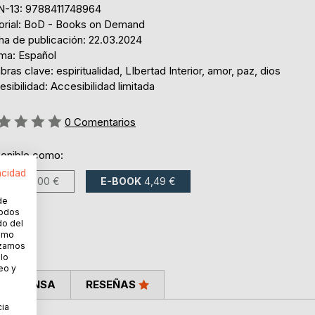
N-13: 9788411748964
torial: BoD - Books on Demand
ha de publicación: 22.03.2024
oma: Español
bras clave: espiritualidad, LIbertad Interior, amor, paz, dios
sibilidad: Accesibilidad limitada
ng:
0
Comentarios
ponible como:
acidad
LIBRO
6,00 €
E-BOOK
4,49 €
de
todos
do del
cómo
lizamos
 lo
eo y
LA PRENSA
RESEÑAS
cia