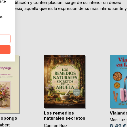
arte
 de meditación y contemplación, surge de su interior un deseo
e la poesía, aquello que es la expresión de su más íntimo sentir y
o.
Los remedios
Viajand
ropongo
naturales secretos
Mari Luz 
de(...)
mbert
Carmen Ruiz
8,49 €