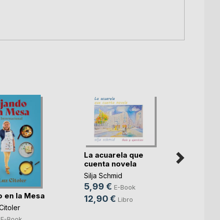
La acuarela que
cuenta novela
Silja Schmid
5,99 €
E-Book
o en la Mesa
12,90 €
Libro
Hipno
Citoler
Ramón 
E-Book