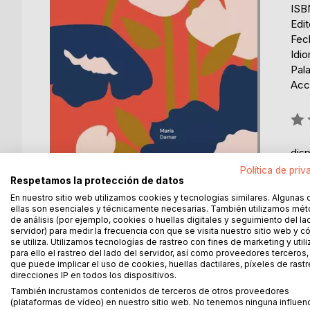
ISB
Edi
Fec
Idi
Pala
Acce
Rati
0%
dis
Política de priv
Respetamos la protección de datos
En nuestro sitio web utilizamos cookies y tecnologías similares. Algunas 
ellas son esenciales y técnicamente necesarias. También utilizamos mé
de análisis (por ejemplo, cookies o huellas digitales y seguimiento del la
servidor) para medir la frecuencia con que se visita nuestro sitio web y 
se utiliza. Utilizamos tecnologías de rastreo con fines de marketing y uti
para ello el rastreo del lado del servidor, así como proveedores terceros,
que puede implicar el uso de cookies, huellas dactilares, píxeles de rastr
direcciones IP en todos los dispositivos.
DESCRIPCIÓN
SOBRE EL AUTOR
EN 
También incrustamos contenidos de terceros de otros proveedores
(plataformas de vídeo) en nuestro sitio web. No tenemos ninguna influen