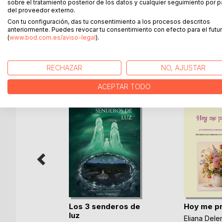
sobre el tratamiento posterior de los datos y cualquier seguimiento por p
Amante de los libros desde siempre, tras un curso
del proveedor externo.
irrefrenable de escribir. Y aparece inesperadament
Con tu configuración, das tu consentimiento a los procesos descritos
que a la vez la ayuda a sanar.
anteriormente. Puedes revocar tu consentimiento con efecto para el futur
(
www.bod.com.es/aviso-legal
).
MÁS TÍTULOS DE
BoD
RECHAZAR
NO, AJUSTAR
ACEPTAR TODO
 gabinete
Los 3 senderos de
Hoy me p
luz
Eliana Dele
o