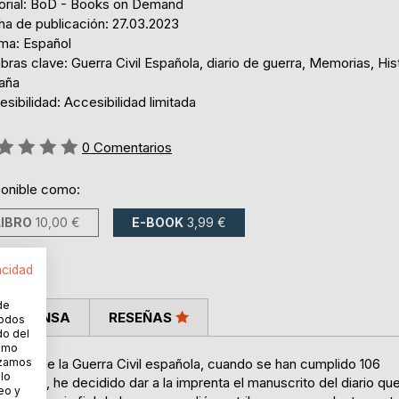
torial: BoD - Books on Demand
ha de publicación: 27.03.2023
oma: Español
bras clave: Guerra Civil Española, diario de guerra, Memorias, His
aña
sibilidad: Accesibilidad limitada
ng:
0
Comentarios
ponible como:
LIBRO
10,00 €
E-BOOK
3,99 €
acidad
de
LA PRENSA
RESEÑAS
todos
do del
cómo
nación de la Guerra Civil española, cuando se han cumplido 106
lizamos
 lo
imiento, he decidido dar a la imprenta el manuscrito del diario qu
eo y