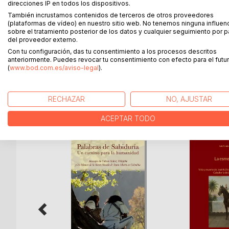
redactó. Al publicar el libro, mi esperanza sería 
direcciones IP en todos los dispositivos.
que sea, a una visión verídica de aquellos dramáti
También incrustamos contenidos de terceros de otros proveedores
unas escuetas anotaciones ocasionales que, desde 
(plataformas de vídeo) en nuestro sitio web. No tenemos ninguna influen
sobre el tratamiento posterior de los datos y cualquier seguimiento por p
guerra percibida por él. En sus páginas, el autor 
del proveedor externo.
como bélicas, que vivió en los frentes del Pirineo
Con tu configuración, das tu consentimiento a los procesos descritos
Castellón, en el avance del Ejército nacional en di
anteriormente. Puedes revocar tu consentimiento con efecto para el futur
cuando el soldado, ya licenciado, regresó a casa.
(
www.bod.com.es/aviso-legal
).
RECHAZAR
NO, AJUSTAR
MÁS TÍTULOS DE
BoD
ACEPTAR TODO