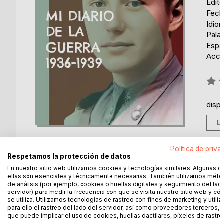
Edi
Fec
Idi
Pala
Esp
Acce
Rati
0%
dis
Política de priv
Respetamos la protección de datos
En nuestro sitio web utilizamos cookies y tecnologías similares. Algunas 
DESCRIPCIÓN
SOBRE EL AUTOR
EN 
ellas son esenciales y técnicamente necesarias. También utilizamos mé
de análisis (por ejemplo, cookies o huellas digitales y seguimiento del la
servidor) para medir la frecuencia con que se visita nuestro sitio web y 
Ahora, cuando han trascurrido 84 años de la termi
se utiliza. Utilizamos tecnologías de rastreo con fines de marketing y uti
para ello el rastreo del lado del servidor, así como proveedores terceros,
años del nacimiento del autor y quince de su fallec
que puede implicar el uso de cookies, huellas dactilares, píxeles de rastr