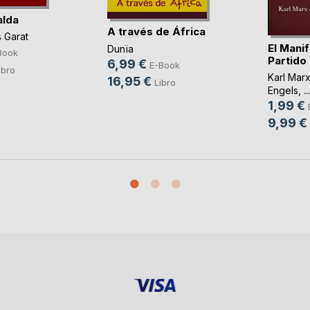
alda
A través de África
s Garat
El Manif
Dunïa
Book
Partido
6,99 €
E-Book
ibro
Karl Mar
16,95 €
Libro
Engels
, ...
1,99 €
9,99 €