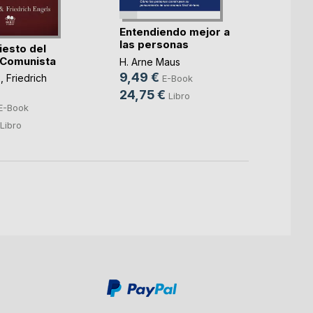
El Tr
Entendiendo mejor a
y la B
las personas
iesto del
 Comunista
Andrés
H. Arne Maus
3,99
9,49 €
x
,
Friedrich
E-Book
8,00
24,75 €
Libro
E-Book
Libro