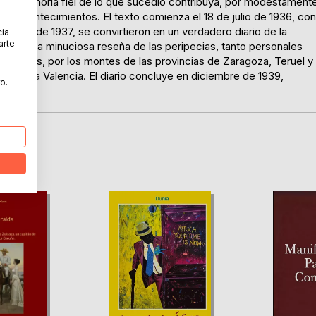
que la memoria fiel de lo que sucedió contribuya, por modestament
cos acontecimientos. El texto comienza el 18 de julio de 1936, con
junio de 1937, se convirtieron en un verdadero diario de la
cia
arte
recoge una minuciosa reseña de las peripecias, tanto personales
 aragonés, por los montes de las provincias de Zaragoza, Teruel y
rección a Valencia. El diario concluye en diciembre de 1939,
o.