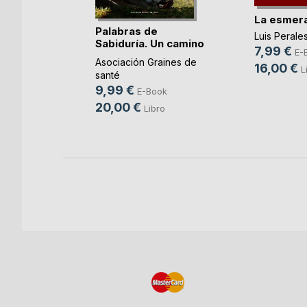
La esmer
Palabras de
Luis Perale
Sabiduría. Un camino
nde el
7,99 €
E-
p(...)
Asociación Graines de
16,00 €
L
santé
GUEZ
9,99 €
E-Book
ok
20,00 €
Libro