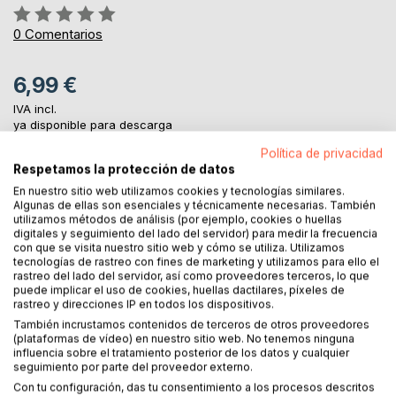
Rating:
0%
0
Comentarios
6,99 €
IVA incl.
ya disponible para descarga
Política de privacidad
Respetamos la protección de datos
AL CARRITO
En nuestro sitio web utilizamos cookies y tecnologías similares.
Algunas de ellas son esenciales y técnicamente necesarias. También
utilizamos métodos de análisis (por ejemplo, cookies o huellas
digitales y seguimiento del lado del servidor) para medir la frecuencia
Añadir a lista de deseo
con que se visita nuestro sitio web y cómo se utiliza. Utilizamos
Haz una reseña
tecnologías de rastreo con fines de marketing y utilizamos para ello el
rastreo del lado del servidor, así como proveedores terceros, lo que
puede implicar el uso de cookies, huellas dactilares, píxeles de
rastreo y direcciones IP en todos los dispositivos.
También incrustamos contenidos de terceros de otros proveedores
(plataformas de vídeo) en nuestro sitio web. No tenemos ninguna
influencia sobre el tratamiento posterior de los datos y cualquier
seguimiento por parte del proveedor externo.
Con tu configuración, das tu consentimiento a los procesos descritos
DESCRIPCIÓN