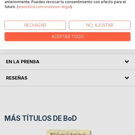
anteriormente. Puedes revocar tu consentimiento con efecto para el
futuro. (
www.bod.com.es/aviso-legal
).
Porque cuando haces la metamorfosis, solo te dan ganas
de salir ahí afuera a comerte el mundo;
RECHAZAR
NO, AJUSTAR
a comérmelo contigo; a comerte a ti.
ACEPTAR TODO
SOBRE EL AUTOR
EN LA PRENSA
RESEÑAS
MÁS TÍTULOS DE
BoD