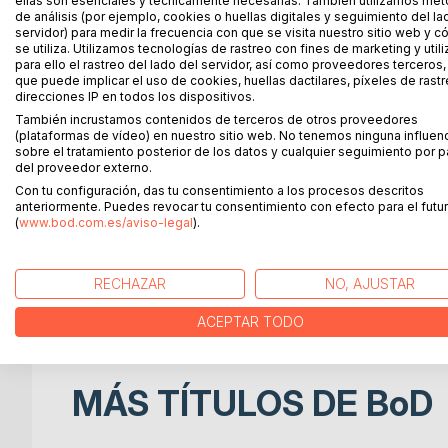
ellas son esenciales y técnicamente necesarias. También utilizamos mé
de análisis (por ejemplo, cookies o huellas digitales y seguimiento del la
Una Carta enviada por Sorolla a María de Benimàmet
servidor) para medir la frecuencia con que se visita nuestro sitio web y 
se utiliza. Utilizamos tecnologías de rastreo con fines de marketing y uti
llevará a viajar en el tiempo junto al Maestro de la
para ello el rastreo del lado del servidor, así como proveedores terceros,
centro, La Malvarrosa, El Cabañal y Benimàmet, as
que puede implicar el uso de cookies, huellas dactilares, píxeles de rastr
también en la capital Madrid, donde residía la fam
direcciones IP en todos los dispositivos.
algunos de los premios que ganó, disfrutaremos con
También incrustamos contenidos de terceros de otros proveedores
(plataformas de vídeo) en nuestro sitio web. No tenemos ninguna influen
excelente gastronomía de esta tierra junto a Vicen
sobre el tratamiento posterior de los datos y cualquier seguimiento por p
acompañarán en este viaje.
del proveedor externo.
Con tu configuración, das tu consentimiento a los procesos descritos
Una historia donde los personajes sacarán lo mejo
anteriormente. Puedes revocar tu consentimiento con efecto para el futur
celos, malos tratos y envidias irán ganando en inte
(
www.bod.com.es/aviso-legal
).
Dedicado a nuestra querida Valencia, a los valenci
RECHAZAR
NO, AJUSTAR
especialmente a Sorolla y sus aficionados en el c
rendir Homenaje y recuerdo a su gran obra y lega
ACEPTAR TODO
MÁS TÍTULOS DE
BoD