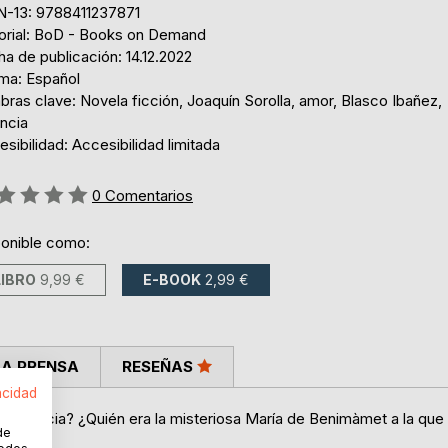
N-13: 9788411237871
torial: BoD - Books on Demand
a de publicación: 14.12.2022
oma: Español
bras clave: Novela ficción, Joaquín Sorolla, amor, Blasco Ibañez,
ncia
sibilidad: Accesibilidad limitada
ng:
0
Comentarios
ponible como:
LIBRO
9,99 €
E-BOOK
2,99 €
LA PRENSA
RESEÑAS
acidad
n Valencia? ¿Quién era la misteriosa María de Benimàmet a la que
de