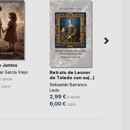
 Juntos
Retrato de Leonor
Diapl
r García Viejo
de Toledo con su(...)
E-Book
Jose I
Sebastián Barranco
€
6,99
Libro
Ledo
15,0
2,99 €
E-Book
6,00 €
Libro