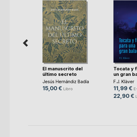
e la
El manuscrito del
Tocata y 
último secreto
un gran b
a
Jesús Hernándiz Badía
F.J. Klàver
15,00 €
11,99 €
ok
Libro
E
22,90 €