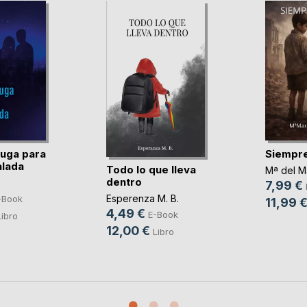
fuga para
Siempre
alada
Todo lo que lleva
Mª del Ma
dentro
7,99 €
Esperenza M. B.
-Book
11,99 
4,49 €
E-Book
Libro
12,00 €
Libro