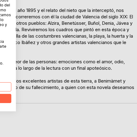
todos
do del
 en el año 1895 y el relato del nieto que la interceptó, nos
cómo
lizamos
 Luz y recorreremos con él la ciudad de Valencia del siglo XIX: El
 lo
í como otros pueblos: Alzira, Benetússer, Buñol, Denia, Jávea y
eo y
ilia Sorolla. Reviviremos los cuadros que pintó en esta época y
 Sorolla de las costumbres valencianas, la playa, la huerta y la
cia
te Blasco Ibáñez y otros grandes artistas valencianos que le
arte
r y lo peor de las personas: emociones como el amor, odio,
o.
nsidad a lo largo de la lectura con un final apoteósico.
anos, a los excelentes artistas de esta tierra, a Benimàmet y
entenario de su fallecimiento, a quien con esta novela deseamos
do.