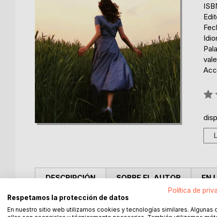
ISB
Edi
Fech
Idi
Pala
vale
Acce
Rati
0%
dis
DESCRIPCIÓN
SOBRE EL AUTOR
EN 
Política de priv
Respetamos la protección de datos
¿Qué hizo Sorolla en los veranos de 1894 a 1896 e
En nuestro sitio web utilizamos cookies y tecnologías similares. Algunas 
estuvo pintando estos años?