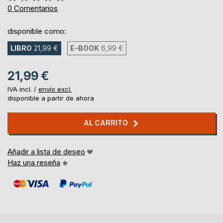
0%
0
Comentarios
disponible como:
LIBRO
21,99 €
E-BOOK
6,99 €
21,99 €
IVA incl. /
envío excl.
disponible a partir de ahora
AL CARRITO
Añadir a lista de deseo
Haz una reseña