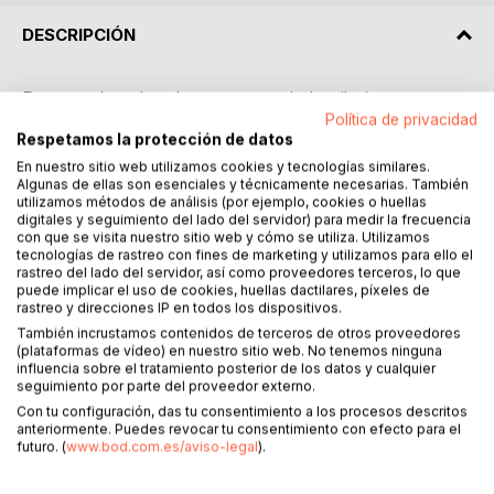
DESCRIPCIÓN
Ensayo sobre el ser humano, sus miedos, ilusiones,
creencias y ambiciones; sus reacciones y
Política de privacidad
Respetamos la protección de datos
comportamientos, desde los más instintivos hasta los más
elaborados; la vida social analizada en distintas facetas; la
En nuestro sitio web utilizamos cookies y tecnologías similares.
Algunas de ellas son esenciales y técnicamente necesarias. También
cultura en sus diferentes versiones. Todo ello a través de
utilizamos métodos de análisis (por ejemplo, cookies o huellas
una mirada ingenua, transparente, libre de intereses y
digitales y seguimiento del lado del servidor) para medir la frecuencia
ataduras; con la sinceridad absoluta de un alienígena que
con que se visita nuestro sitio web y cómo se utiliza. Utilizamos
tecnologías de rastreo con fines de marketing y utilizamos para ello el
visita por primera vez nuestro planeta y trata de
rastreo del lado del servidor, así como proveedores terceros, lo que
comprendernos, o al menos conocernos un poco, antes de
puede implicar el uso de cookies, huellas dactilares, píxeles de
emitir un informe sobre nosotros: los mamíferos humanos,
rastreo y direcciones IP en todos los dispositivos.
otra especie animal en peligro de extinción, habitantes de
También incrustamos contenidos de terceros de otros proveedores
un planeta rico y diverso que está a punto de colapsar.
(plataformas de vídeo) en nuestro sitio web. No tenemos ninguna
influencia sobre el tratamiento posterior de los datos y cualquier
seguimiento por parte del proveedor externo.
-A pesar de cuanto he visto de extraño en el mundo de los
Con tu configuración, das tu consentimiento a los procesos descritos
mamíferos humanos, a menudo ingenuos, a veces pueriles,
anteriormente. Puedes revocar tu consentimiento con efecto para el
ocasionalmente malvados, y de todo aquello que he
futuro. (
www.bod.com.es/aviso-legal
).
tratado de analizar en profundidad, no siempre con
halagüeños resultados, me llevo un grato recuerdo de este