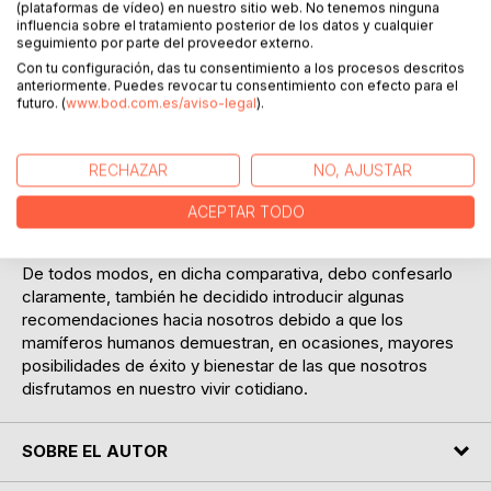
(plataformas de vídeo) en nuestro sitio web. No tenemos ninguna
influencia sobre el tratamiento posterior de los datos y cualquier
En todo momento he tratado de realizar un análisis
seguimiento por parte del proveedor externo.
comparativo entre su estilo de vida y el nuestro, con una
Con tu configuración, das tu consentimiento a los procesos descritos
anteriormente. Puedes revocar tu consentimiento con efecto para el
serie de conclusiones que algún día podrían servirnos para
futuro. (
www.bod.com.es/aviso-legal
).
transmitirles algunas recomendaciones para mejorar la
calidad de vida de los mamíferos humanos, tanto a nivel
individual como en su conjunto, siempre que estos quieran
RECHAZAR
NO, AJUSTAR
aceptarlas como una humilde aportación por nuestra parte
y no las consideren como una intromisión que pudiera
ACEPTAR TODO
incidir negativamente en su vanidad o en su orgullo.
De todos modos, en dicha comparativa, debo confesarlo
claramente, también he decidido introducir algunas
recomendaciones hacia nosotros debido a que los
mamíferos humanos demuestran, en ocasiones, mayores
posibilidades de éxito y bienestar de las que nosotros
disfrutamos en nuestro vivir cotidiano.
SOBRE EL AUTOR