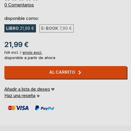
0%
0
Comentarios
disponible como:
LIBRO
21,99 €
E-BOOK
7,99 €
21,99 €
IVA incl. /
envío excl.
disponible a partir de ahora
AL CARRITO
Añadir a lista de deseo
Haz una reseña