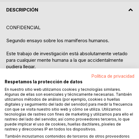
DESCRIPCIÓN
CONFIDENCIAL
Segundo ensayo sobre los mamíferos humanos.
Este trabajo de investigación está absolutamente vetado
para cualquier mente humana a la que accidentalmente
pudiera llegar.
Se trata de un estudio pormenorizado, pero basado en
Política de privacidad
observaciones siempre subjetivas, que pudieran llevar a
Respetamos la protección de datos
confundir al lector o lectora, incluso hiriendo su sensibilidad
En nuestro sitio web utilizamos cookies y tecnologías similares.
o lastimando gravemente su orgullo como miembro de la
Algunas de ellas son esenciales y técnicamente necesarias. También
especie de mamíferos humanos.
utilizamos métodos de análisis (por ejemplo, cookies o huellas
digitales y seguimiento del lado del servidor) para medir la frecuencia
con que se visita nuestro sitio web y cómo se utiliza. Utilizamos
En mi informe detallo minuciosamente las principales
tecnologías de rastreo con fines de marketing y utilizamos para ello el
características del estilo de vida de los mamíferos
rastreo del lado del servidor, así como proveedores terceros, lo que
puede implicar el uso de cookies, huellas dactilares, píxeles de
humanos; desde su nacimiento hasta el análisis de sus
rastreo y direcciones IP en todos los dispositivos.
instituciones, deteniéndome en sus hábitos, costumbres,
También incrustamos contenidos de terceros de otros proveedores
comportamientos e intimidades más profundas.