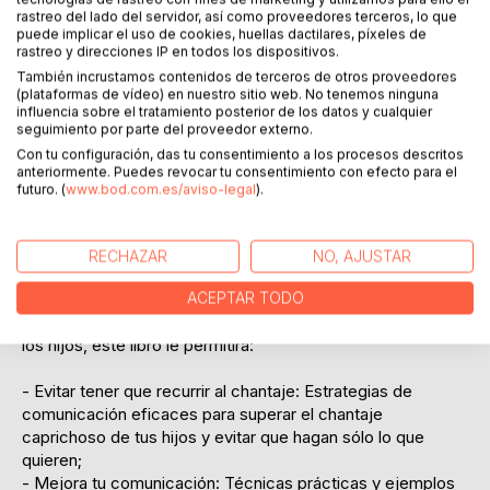
es perfectamente normal. Como educadora y madre de
rastreo del lado del servidor, así como proveedores terceros, lo que
dos hijos, ¡sé muy bien lo frustrantes que pueden llegar a
puede implicar el uso de cookies, huellas dactilares, píxeles de
ser los pequeños!
rastreo y direcciones IP en todos los dispositivos.
También incrustamos contenidos de terceros de otros proveedores
Por eso escribí "Mamá, no grites", un manual práctico para
(plataformas de vídeo) en nuestro sitio web. No tenemos ninguna
influencia sobre el tratamiento posterior de los datos y cualquier
padres sobre cómo tratar y educar a niños de 3 a 12 años
seguimiento por parte del proveedor externo.
sin recurrir a los gritos.
Con tu configuración, das tu consentimiento a los procesos descritos
anteriormente. Puedes revocar tu consentimiento con efecto para el
En este manual he volcado toda mi experiencia como
futuro. (
www.bod.com.es/aviso-legal
).
educadora, que a lo largo de los años ha permitido a
cientos de padres gestionar el exasperante
comportamiento de sus hijos, aprendiendo a corregirlo de
RECHAZAR
NO, AJUSTAR
forma eficaz y ¡sin culpabilidad!
ACEPTAR TODO
A través de un enfoque sencillo y concreto de la crianza de
los hijos, este libro le permitirá:
- Evitar tener que recurrir al chantaje: Estrategias de
comunicación eficaces para superar el chantaje
caprichoso de tus hijos y evitar que hagan sólo lo que
quieren;
- Mejora tu comunicación: Técnicas prácticas y ejemplos