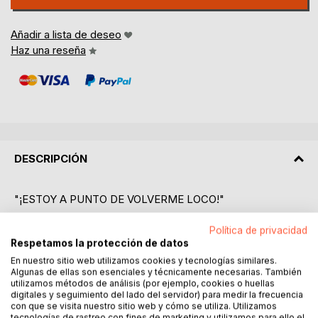
Añadir a lista de deseo
Haz una reseña
DESCRIPCIÓN
"¡ESTOY A PUNTO DE VOLVERME LOCO!"
Cuántas veces has pensado eso después de la enésima
Política de privacidad
rabieta que te ha pillado agotado tras un día de trabajo, o
Respetamos la protección de datos
después de ese ataque de histeria en el centro comercial
En nuestro sitio web utilizamos cookies y tecnologías similares.
Algunas de ellas son esenciales y técnicamente necesarias. También
que ha llamado la atención de todo el mundo?
utilizamos métodos de análisis (por ejemplo, cookies o huellas
digitales y seguimiento del lado del servidor) para medir la frecuencia
Probablemente la respuesta sea "¡he perdido la cuenta!", y
con que se visita nuestro sitio web y cómo se utiliza. Utilizamos
tecnologías de rastreo con fines de marketing y utilizamos para ello el