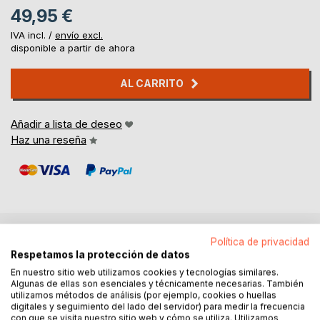
49,95 €
IVA incl. /
envío excl.
disponible a partir de ahora
AL CARRITO
Añadir a lista de deseo
Haz una reseña
Política de privacidad
DESCRIPCIÓN
Respetamos la protección de datos
En nuestro sitio web utilizamos cookies y tecnologías similares.
Algunas de ellas son esenciales y técnicamente necesarias. También
The Los Angeles Fire Department has recently been
utilizamos métodos de análisis (por ejemplo, cookies o huellas
incredibly challenged by the Palisades Wildfires which has
digitales y seguimiento del lado del servidor) para medir la frecuencia
con que se visita nuestro sitio web y cómo se utiliza. Utilizamos
destroyed more than 6,770 structures and caused 25