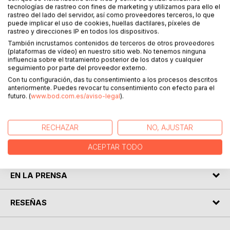
tecnologías de rastreo con fines de marketing y utilizamos para ello el
civilian fatalities.
rastreo del lado del servidor, así como proveedores terceros, lo que
Fire engines are some of the most interesting vehicles of
puede implicar el uso de cookies, huellas dactilares, píxeles de
rastreo y direcciones IP en todos los dispositivos.
them all!
They are beautifully colored, have flashy chrome and have
También incrustamos contenidos de terceros de otros proveedores
(plataformas de vídeo) en nuestro sitio web. No tenemos ninguna
all this interesting equipment.
influencia sobre el tratamiento posterior de los datos y cualquier
Fire trucks have very flashy lights, strong and varied horns
seguimiento por parte del proveedor externo.
and sirens and some of them still have bells!
Con tu configuración, das tu consentimiento a los procesos descritos
Fire trucks are all about public service - they come to help
anteriormente. Puedes revocar tu consentimiento con efecto para el
futuro. (
www.bod.com.es/aviso-legal
).
you if your house is on fire or an accident has happened.
We honor all fire fighters and rescue workers on this 4th of
July 2025 and hope you will enjoy our selection of photos.
RECHAZAR
NO, AJUSTAR
ACEPTAR TODO
SOBRE EL AUTOR
EN LA PRENSA
RESEÑAS