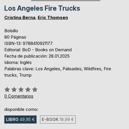
Los Angeles Fire Trucks
Cristina Berna
,
Eric Thomsen
Bolsillo
80 Páginas
ISBN-13: 9788410921177
Editorial: BoD - Books on Demand
Fecha de publicación: 28.01.2025
Idioma: Inglés
Palabras clave: Los Angeles, Palisades, Wildfires, Fire
trucks, Trump
Rating:
0%
0
Comentarios
disponible como:
LIBRO
49,95 €
E-BOOK
19,99 €