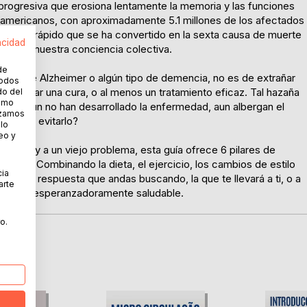
ogresiva que erosiona lentamente la memoria y las funciones
e americanos, con aproximadamente 5.1 millones de los afectados
 ido tan rápido que se ha convertido en la sexta causa de muerte
acidad
ido en nuestra conciencia colectiva.
de
fre de Alzheimer o algún tipo de demencia, no es de extrañar
todos
ncontrar una cura, o al menos un tratamiento eficaz. Tal hazaña
do del
cómo
os que aún no han desarrollado la enfermedad, aun albergan el
lizamos
orma de evitarlo?
 lo
eo y
erna y a un viejo problema, esta guía ofrece 6 pilares de
rmedad. Combinando la dieta, el ejercicio, los cambios de estilo
cia
 ser la respuesta que andas buscando, la que te llevará a ti, o a
arte
eliz - y esperanzadoramente saludable.
o.