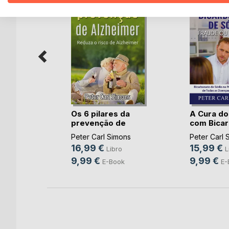
ilidad, lo
Os 6 pilares da
A Cura do
..)
prevenção de
com Bica
Alzhe(...)
d(...)
Gómez
Peter Carl Simons
Peter Carl 
16,99 €
15,99 €
o
Libro
L
9,99 €
9,99 €
ok
E-Book
E-