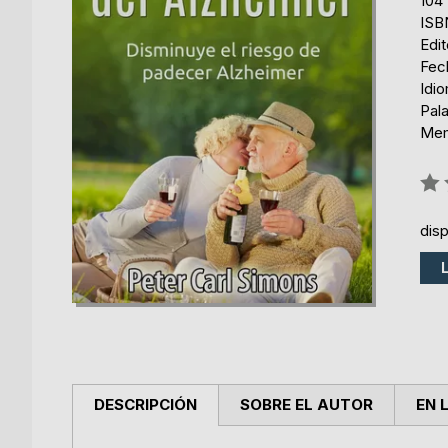
104
ISB
Edi
Fec
Idi
Pal
Mem
Rati
0%
dis
DESCRIPCIÓN
SOBRE EL AUTOR
EN 