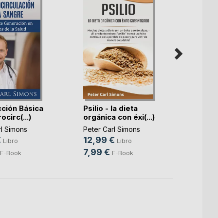
cción Básica
Psilio - la dieta
Maca 
ocirc(...)
orgánica con éxi(...)
Medic
Incas
rl Simons
Peter Carl Simons
Peter 
€
12,99 €
12,9
Libro
Libro
7,99 €
6,99
E-Book
E-Book