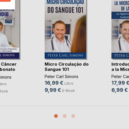
 Câncer
Micro Circulação do
Introdu
rbonato
Sangue 101
a la Micr
Peter Carl Simons
Peter Ca
Simons
16,99 €
17,99 
Libro
ibro
9,99 €
6,99 €
E-Book
Book