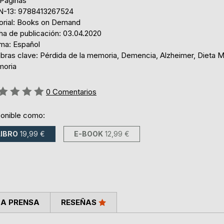
 Páginas
N-13: 9788413267524
torial: Books on Demand
ha de publicación: 03.04.2020
oma: Español
abras clave: Pérdida de la memoria, Demencia, Alzheimer, Dieta 
oria
ng:
0
Comentarios
ponible como:
LIBRO
19,99 €
E-BOOK
12,99 €
LA PRENSA
RESEÑAS