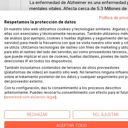
La enfermedad de Alzheimer es una enfermedad pr
mentales vitales. Afecta cerca de 5.3 Millones d
mayores de 65 años, esta terrorífica condición ha
Política de priv
en los Estados Unidos y se ha ganado un lugar tem
Respetamos la protección de datos
En nuestro sitio web utilizamos cookies y tecnologías similares. Algunas 
Cuando 1 de cada 3 pacientes de edad avanzada su
ellas son esenciales y técnicamente necesarias. También utilizamos mé
que la comunidad médica esté galvanizando para e
de análisis (por ejemplo, cookies o huellas digitales y seguimiento del la
servidor) para medir la frecuencia con que se visita nuestro sitio web y 
beneficiará a millones - pero, ¿qué hay de aquell
se utiliza. Utilizamos tecnologías de rastreo con fines de marketing y uti
potencial para sucumbir a ella? ¿Y si hubiera una f
para ello el rastreo del lado del servidor, así como proveedores terceros,
que puede implicar el uso de cookies, huellas dactilares, píxeles de rastr
direcciones IP en todos los dispositivos.
Tomando una mirada fresca a nuestra sociedad mod
También incrustamos contenidos de terceros de otros proveedores
prevención para ayudar a evitar esta terrible enfe
(plataformas de vídeo) en nuestro sitio web. No tenemos ninguna influen
de vida y la conciencia mental, este enfoque puede
sobre el tratamiento posterior de los datos y cualquier seguimiento por p
tus seres queridos, hacia una Tercera Edad Más F
del proveedor externo.
Con tu configuración, das tu consentimiento a los procesos descritos
anteriormente. Puedes revocar tu consentimiento con efecto para el futur
(
www.bod.com.es/aviso-legal
).
MÁS TÍTULOS DE
BoD
RECHAZAR
NO, AJUSTAR
ACEPTAR TODO