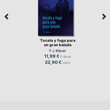
Tocata y fuga para
un gran balada
F.J. Klàver
11,99 €
E-Book
22,90 €
Libro