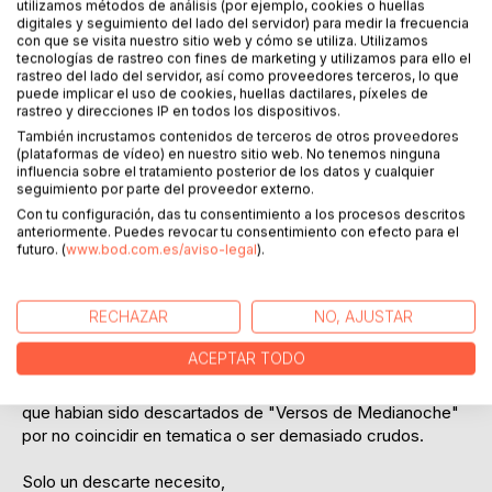
utilizamos métodos de análisis (por ejemplo, cookies o huellas
digitales y seguimiento del lado del servidor) para medir la frecuencia
con que se visita nuestro sitio web y cómo se utiliza. Utilizamos
tecnologías de rastreo con fines de marketing y utilizamos para ello el
rastreo del lado del servidor, así como proveedores terceros, lo que
puede implicar el uso de cookies, huellas dactilares, píxeles de
rastreo y direcciones IP en todos los dispositivos.
DESCRIPCIÓN
También incrustamos contenidos de terceros de otros proveedores
(plataformas de vídeo) en nuestro sitio web. No tenemos ninguna
influencia sobre el tratamiento posterior de los datos y cualquier
Lo que el Poema Quiso Ser és un poemario dividido en dos
seguimiento por parte del proveedor externo.
partes, la primera son dedicatorias a gente anonima que
Con tu configuración, das tu consentimiento a los procesos descritos
abordan sentimientos humanos. La segunda parte son
anteriormente. Puedes revocar tu consentimiento con efecto para el
poemas sobre sus pensamientos reflexionando sobre
futuro. (
www.bod.com.es/aviso-legal
).
diversos temas. Este poemario, primero de la serie de
"Nacho Villalba Sin Bozal", es lo que el autor quiere trasmitir
RECHAZAR
NO, AJUSTAR
con esta serie, una cercania y sinceridad total con el lector,
sin censura ninguna. En sus propias palabras "Tal vez no
ACEPTAR TODO
sea el poemario más correcto posible, pero si es el mas
mio". En este libro también se recuperan varios poemas
que habian sido descartados de "Versos de Medianoche"
por no coincidir en tematica o ser demasiado crudos.
Solo un descarte necesito,