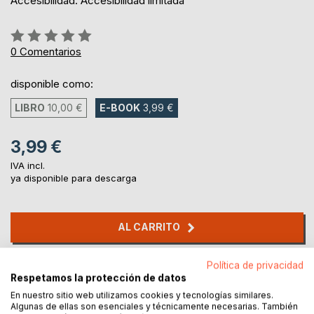
Accesibilidad: Accesibilidad limitada
Rating:
0%
0
Comentarios
disponible como:
LIBRO
10,00 €
E-BOOK
3,99 €
3,99 €
IVA incl.
ya disponible para descarga
AL CARRITO
Política de privacidad
Añadir a lista de deseo
Respetamos la protección de datos
Haz una reseña
En nuestro sitio web utilizamos cookies y tecnologías similares.
Algunas de ellas son esenciales y técnicamente necesarias. También