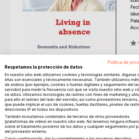
Edi
Fech
Idio
Pala
Acce
Rati
0%
Política de priv
Respetamos la protección de datos
En nuestro sitio web utilizamos cookies y tecnologías similares. Algunas 
ellas son esenciales y técnicamente necesarias. También utilizamos mé
de análisis (por ejemplo, cookies o huellas digitales y seguimiento del la
servidor) para medir la frecuencia con que se visita nuestro sitio web y 
DESCRIPCIÓN
SOBRE EL AUTOR
EN 
se utiliza. Utilizamos tecnologías de rastreo con fines de marketing y uti
para ello el rastreo del lado del servidor, así como proveedores terceros,
que puede implicar el uso de cookies, huellas dactilares, píxeles de rastr
Nobody knew that one day everything would chan
direcciones IP en todos los dispositivos.
had to.....
También incrustamos contenidos de terceros de otros proveedores
The truth about Dementia and Alzheimer looking at 
(plataformas de vídeo) en nuestro sitio web. No tenemos ninguna influen
sobre el tratamiento posterior de los datos y cualquier seguimiento por p
del proveedor externo.
Con tu configuración, das tu consentimiento a los procesos descritos