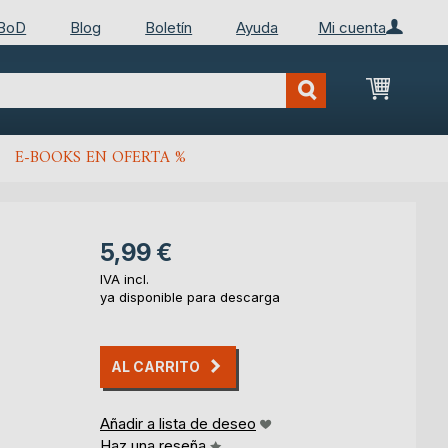
 BoD
Blog
Boletín
Ayuda
Mi cuenta
Mi cest
E-BOOKS EN OFERTA %
5,99 €
IVA incl.
ya disponible para descarga
AL CARRITO
Añadir a lista de deseo
Haz una reseña