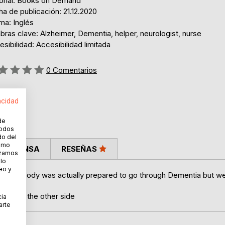
torial: Books on Demand
a de publicación: 21.12.2020
ma: Inglés
bras clave: Alzheimer, Dementia, helper, neurologist, nurse
sibilidad: Accesibilidad limitada
ng:
0
Comentarios
acidad
de
todos
do del
cómo
LA PRENSA
RESEÑAS
lizamos
 lo
eo y
ge. Nobody was actually prepared to go through Dementia but w
it from the other side
cia
arte