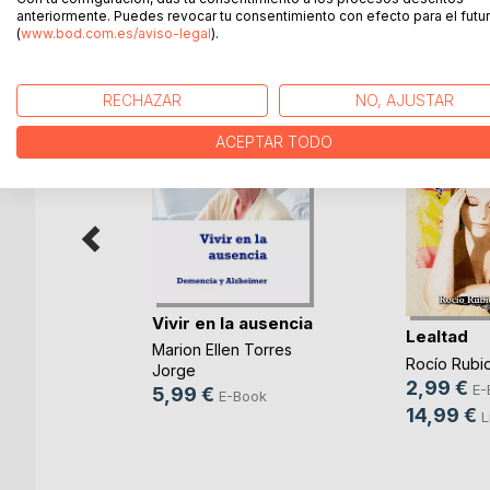
anteriormente. Puedes revocar tu consentimiento con efecto para el futur
MÁS TÍTULOS DE
BoD
(
www.bod.com.es/aviso-legal
).
RECHAZAR
NO, AJUSTAR
ACEPTAR TODO
Vivir en la ausencia
Lealtad
Marion Ellen Torres
ayores
Rocío Rubi
Jorge
2,99 €
E-
5,99 €
E-Book
ro
14,99 €
L