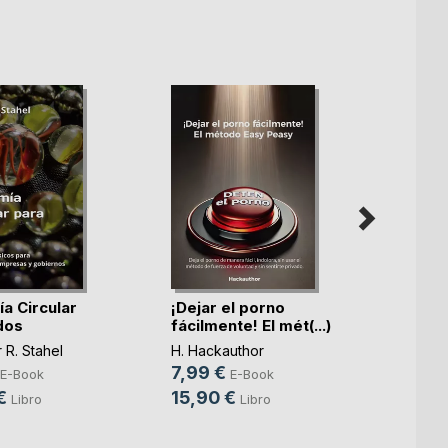
a Circular
¡Dejar el porno
dos
fácilmente! El mét(...)
"Alta 
que no
r R. Stahel
H. Hackauthor
7,99 €
Pamel
E-Book
E-Book
6,99
€
15,90 €
Libro
Libro
14,9