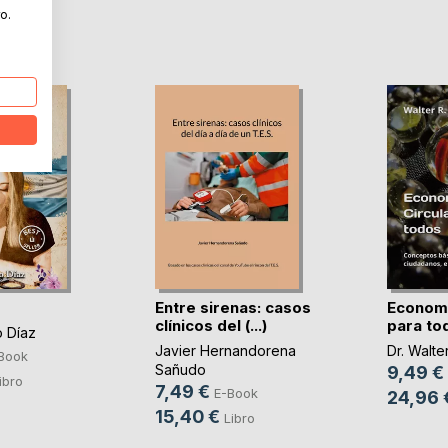
o.
Entre sirenas: casos
Economí
clínicos del (...)
para to
o Díaz
Javier Hernandorena
Dr. Walte
Book
Sañudo
9,49 €
ibro
7,49 €
E-Book
24,96 
15,40 €
Libro