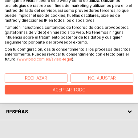
con que se visita nuestro sitio web y cómo se utiliza. Utilizamos
tecnologías de rastreo con fines de marketing y utilizamos para ello el
Esta guía actualizada en 2020 recopila lo mejor de Lisboa
rastreo del lado del servidor, así como proveedores terceros, lo que
pensando sacar el máximo provecho a una escapada de
puede implicar el uso de cookies, huellas dactilares, píxeles de
rastreo y direcciones IP en todos los dispositivos.
varios días. Se ofrece toda la información que el visitante
También incrustamos contenidos de terceros de otros proveedores
necesita para moverse por la ciudad y escaparse a Sintra y
(plataformas de vídeo) en nuestro sitio web. No tenemos ninguna
Queluz, se proponen itinerarios urbanos con mapas
influencia sobre el tratamiento posterior de los datos y cualquier
detallados, se recomiendan restaurantes y cafés literarios,
seguimiento por parte del proveedor externo.
y se descubren los secretos mejor guardados de Lisboa,
Con tu configuración, das tu consentimiento a los procesos descritos
una ciudad que duerme una siesta eterna junto al río Tejo,
anteriormente. Puedes revocar tu consentimiento con efecto para el
futuro. (
www.bod.com.es/aviso-legal
).
soñando con viejas glorias y nuevas vanguardias
RECHAZAR
NO, AJUSTAR
SOBRE EL AUTOR
ACEPTAR TODO
EN LA PRENSA
RESEÑAS