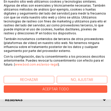
Als Rosaura zum Boot ging, war ihm bewusst, das er sie
En nuestro sitio web utilizamos cookies y tecnologías similares.
Algunas de ellas son esenciales y técnicamente necesarias. También
verlieren würde, deshalb dachte es sich Dionisio nicht
utilizamos métodos de análisis (por ejemplo, cookies o huellas
zweimal und ging ins Wasser, hinter Rosaura her.
digitales y seguimiento del lado del servidor) para medir la frecuencia
Als Dionisio und Rosaura auf dem Boot waren, bereiteten
con que se visita nuestro sitio web y cómo se utiliza. Utilizamos
tecnologías de rastreo con fines de marketing y utilizamos para ello el
sie sich auf das Tauchen vor, mit der grundsätztlichen
rastreo del lado del servidor, así como proveedores terceros, lo que
Tauchausrüstung.
puede implicar el uso de cookies, huellas dactilares, píxeles de
Sie werden bis zu Zehn Meter Tiefe Tauchen, doch es wird
rastreo y direcciones IP en todos los dispositivos.
ihm nicht leicht sein, das Rosaura offen mit ihm über ihre
También incrustamos contenidos de terceros de otros proveedores
(plataformas de vídeo) en nuestro sitio web. No tenemos ninguna
gefühle spricht, denn sie war sehr arrogant und zickig.
influencia sobre el tratamiento posterior de los datos y cualquier
Wird es zwischen ihnen beiden ein Liebescomeback
seguimiento por parte del proveedor externo.
geben?
Con tu configuración, das tu consentimiento a los procesos descritos
Das ist immer noch geheim.
anteriormente. Puedes revocar tu consentimiento con efecto para el
futuro. (
www.bod.com.es/aviso-legal
).
SOBRE EL AUTOR
RECHAZAR
NO, AJUSTAR
EN LA PRENSA
ACEPTAR TODO
RESEÑAS