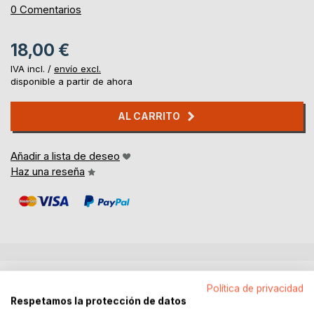
0%
0
Comentarios
18,00 €
IVA incl. /
envío excl.
disponible a partir de ahora
AL CARRITO
Añadir a lista de deseo
Haz una reseña
DESCRIPCIÓN
Política de privacidad
Respetamos la protección de datos