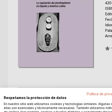
420
ISB
Edit
Fec
Idi
Pal
Amér
Rati
0%
DESCRIPCIÓN
SOBRE EL AUTOR
EN 
Política de priv
Respetamos la protección de datos
En nuestro sitio web utilizamos cookies y tecnologías similares. Algunas 
Analiza discursos de política lingüística y situaci
ellas son esenciales y técnicamente necesarias. También utilizamos mé
y Paraguay, desde enfoques tanto lingüísticos co
de análisis (por ejemplo, cookies o huellas digitales y seguimiento del la