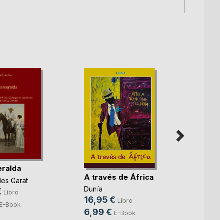
ralda
A través de África
les Garat
El Man
Dunïa
€
Libro
Parti
16,95 €
Libro
E-Book
Karl M
6,99 €
E-Book
Engels