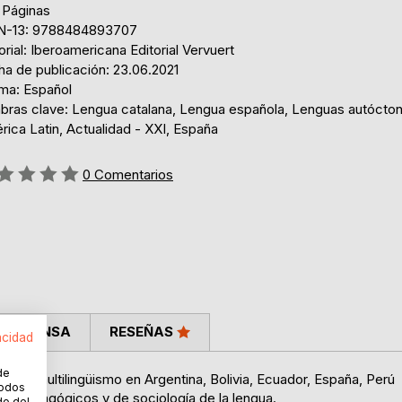
 Páginas
N-13: 9788484893707
orial: Iberoamericana Editorial Vervuert
ha de publicación: 23.06.2021
oma: Español
abras clave: Lengua catalana, Lengua española, Lenguas autócto
ica Latin, Actualidad - XXI, España
ng:
0
Comentarios
LA PRENSA
RESEÑAS
acidad
de
ones de multilingüismo en Argentina, Bolivia, Ecuador, España, Perú
todos
mo pedagógicos y de sociología de la lengua.
do del