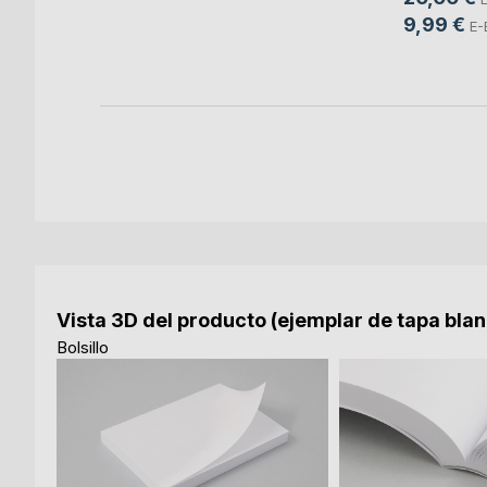
o
9,99 €
E-
ok
Vista 3D del producto (ejemplar de tapa bla
Bolsillo