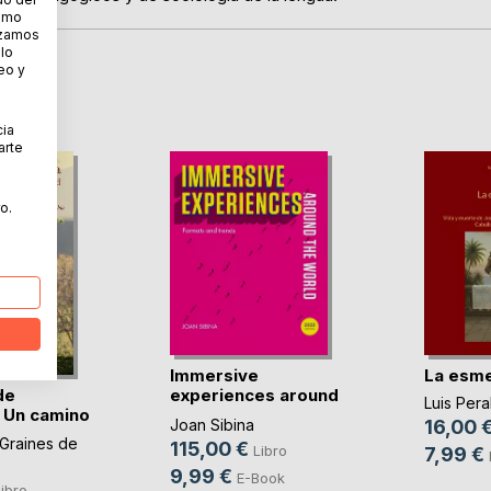
cómo
lizamos
 lo
eo y
cia
arte
o.
Immersive
La esme
de
experiences around
Luis Pera
. Un camino
the world
Joan Sibina
16,00 
 Graines de
115,00 €
Libro
7,99 €
9,99 €
E-Book
ibro