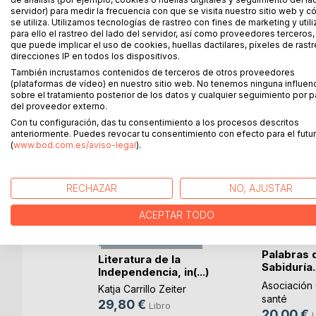
servidor) para medir la frecuencia con que se visita nuestro sitio web y 
se utiliza. Utilizamos tecnologías de rastreo con fines de marketing y uti
para ello el rastreo del lado del servidor, así como proveedores terceros,
que puede implicar el uso de cookies, huellas dactilares, píxeles de rastr
MÁS TÍTULOS DE
BoD
direcciones IP en todos los dispositivos.
También incrustamos contenidos de terceros de otros proveedores
(plataformas de vídeo) en nuestro sitio web. No tenemos ninguna influen
sobre el tratamiento posterior de los datos y cualquier seguimiento por p
del proveedor externo.
Con tu configuración, das tu consentimiento a los procesos descritos
anteriormente. Puedes revocar tu consentimiento con efecto para el futur
(
www.bod.com.es/aviso-legal
).
RECHAZAR
NO, AJUSTAR
ACEPTAR TODO
Palabras 
Literatura de la
Sabiduría
Independencia, in(...)
p(...)
ón
Asociación
Katja Carrillo Zeiter
santé
orales
29,80 €
Libro
20,00 €
L