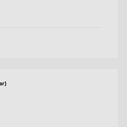
9,99
1,99 
ar)