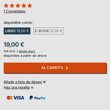
Rating:
100%
1
Comentario
disponible como:
LIBRO
19,00 €
E-BOOK
10,99 €
19,00 €
IVA incl. /
envío excl.
disponible a partir de ahora
AL CARRITO
Añadir a lista de deseo
Haz una reseña