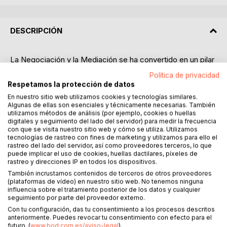
DESCRIPCIÓN
La Negociación y la Mediación se ha convertido en un pilar
fundamental en todos los sectores y para el día a día
Política de privacidad
En este libro encontrarás todas las claves y estrategias
Respetamos la protección de datos
que tanto el autor con más de 18 años de experiencia en
En nuestro sitio web utilizamos cookies y tecnologías similares.
mediación y negociación, claves que los grandes
Algunas de ellas son esenciales y técnicamente necesarias. También
negociadores y mediadores utilizan.
utilizamos métodos de análisis (por ejemplo, cookies o huellas
digitales y seguimiento del lado del servidor) para medir la frecuencia
Este libro te ayudará a negociar, comunicar y persuadir.
con que se visita nuestro sitio web y cómo se utiliza. Utilizamos
todo lo que en el interior se explica son claves y técnicas
tecnologías de rastreo con fines de marketing y utilizamos para ello el
probadas las cuales ayudan a conseguir los objetivos en la
rastreo del lado del servidor, así como proveedores terceros, lo que
puede implicar el uso de cookies, huellas dactilares, píxeles de
negociación.
rastreo y direcciones IP en todos los dispositivos.
También se indica que lenguaje, postura etc, debes utilizar
También incrustamos contenidos de terceros de otros proveedores
en función del tipo de negociación.
(plataformas de vídeo) en nuestro sitio web. No tenemos ninguna
Aprenderás a preparar y desarrollar una negocación o
influencia sobre el tratamiento posterior de los datos y cualquier
mediación incluso utilizando las técnicas de Pnl para poder
seguimiento por parte del proveedor externo.
persuadir en la negociación.
Con tu configuración, das tu consentimiento a los procesos descritos
anteriormente. Puedes revocar tu consentimiento con efecto para el
futuro. (
www.bod.com.es/aviso-legal
).