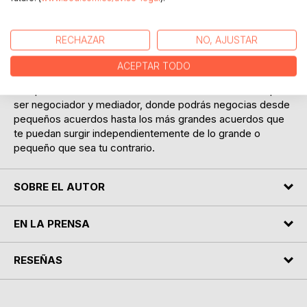
El negociador se ha convertido en una pieza fundamental
en la vida y se precisan de negociadores y mediadores
para alcanzar acuerdos o evitar juicios inecesarios.
RECHAZAR
NO, AJUSTAR
La negociación y mediación con Pnl te ayuda a alcanzar tus
ACEPTAR TODO
objetivos sin necesidad de recurrir a procesos mucho más
complicados. Este libro te enseñara todo lo necesario para
ser negociador y mediador, donde podrás negocias desde
pequeños acuerdos hasta los más grandes acuerdos que
te puedan surgir independientemente de lo grande o
pequeño que sea tu contrario.
SOBRE EL AUTOR
EN LA PRENSA
RESEÑAS