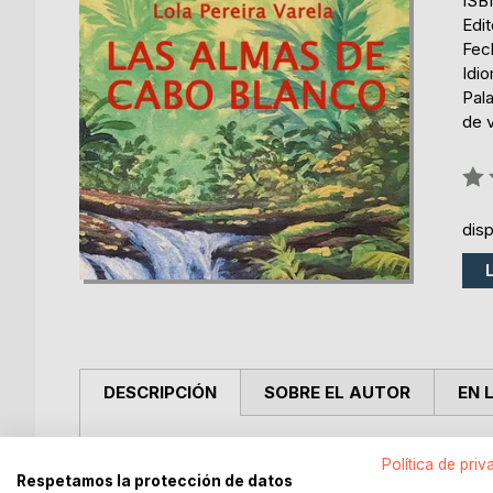
ISB
Edi
Fec
Idi
Pala
de v
Rati
0%
dis
DESCRIPCIÓN
SOBRE EL AUTOR
EN 
Un amor alemán-danés durante la Guerra Fría.
Política de priv
Una vida espartana en la selva costarricense.
Respetamos la protección de datos