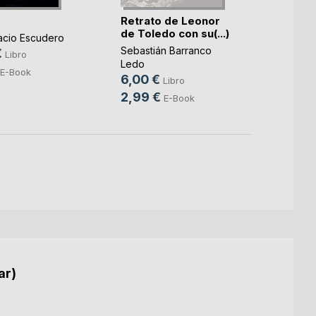
La Cu
Retrato de Leonor
Juan U
de Toledo con su(...)
Marimo
acio Escudero
18,9
Sebastián Barranco
€
Libro
Ledo
E-Book
6,00 €
Libro
2,99 €
E-Book
ar)