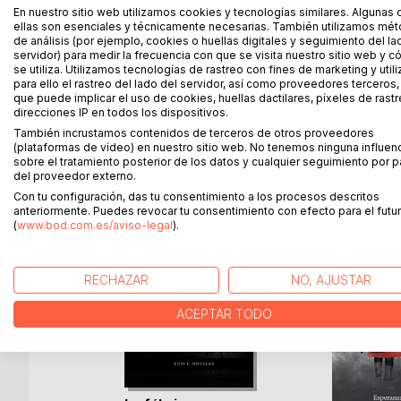
Una dedicación incansable para la primera reserva 
En nuestro sitio web utilizamos cookies y tecnologías similares. Algunas 
Una muerte inesperada y misteriosa.
ellas son esenciales y técnicamente necesarias. También utilizamos mé
Una coatí consuela a una mujer con pensamientos 
de análisis (por ejemplo, cookies o huellas digitales y seguimiento del la
servidor) para medir la frecuencia con que se visita nuestro sitio web y 
Una lucha continua para la naturaleza más allá de l
se utiliza. Utilizamos tecnologías de rastreo con fines de marketing y uti
Una historia verídica.
para ello el rastreo del lado del servidor, así como proveedores terceros,
que puede implicar el uso de cookies, huellas dactilares, píxeles de rastr
direcciones IP en todos los dispositivos.
También incrustamos contenidos de terceros de otros proveedores
(plataformas de vídeo) en nuestro sitio web. No tenemos ninguna influen
MÁS TÍTULOS DE
BoD
sobre el tratamiento posterior de los datos y cualquier seguimiento por p
del proveedor externo.
Con tu configuración, das tu consentimiento a los procesos descritos
anteriormente. Puedes revocar tu consentimiento con efecto para el futur
(
www.bod.com.es/aviso-legal
).
RECHAZAR
NO, AJUSTAR
ACEPTAR TODO