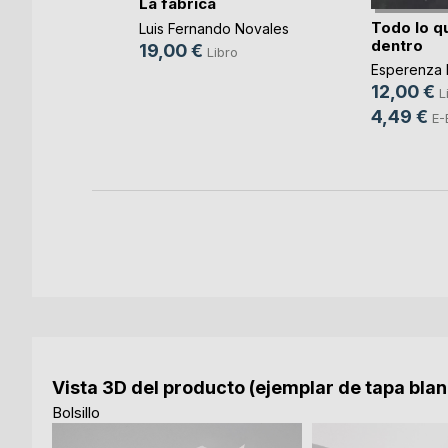
La fábrica
ará por
Todo lo qu
Luis Fernando Novales
d(...)
dentro
19,00 €
Libro
L VALERO
Esperenza 
12,00 €
ro
L
4,49 €
ok
E-
Vista 3D del producto (ejemplar de tapa bla
Bolsillo