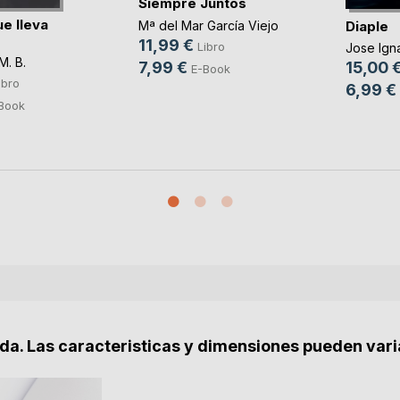
Siempre Juntos
e lleva
Diaple
Mª del Mar García Viejo
11,99 €
Libro
Jose Ign
M. B.
7,99 €
15,00 
E-Book
ibro
6,99 €
Book
nda. Las caracteristicas y dimensiones pueden vari