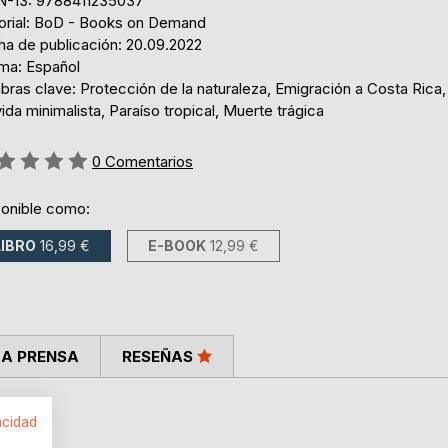
N-13: 9788411235037
torial: BoD - Books on Demand
ha de publicación: 20.09.2022
oma: Español
bras clave: Protección de la naturaleza, Emigración a Costa Rica, 
ida minimalista, Paraíso tropical, Muerte trágica
ng:
0
Comentarios
ponible como:
LIBRO
16,99 €
E-BOOK
12,99 €
LA PRENSA
RESEÑAS
acidad