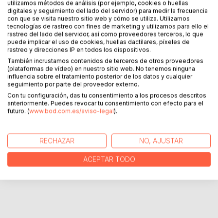
Una tormenta, una caida de dos metros de altura, una gran
utilizamos métodos de análisis (por ejemplo, cookies o huellas
digitales y seguimiento del lado del servidor) para medir la frecuencia
nevada y unas cejas congeladas.
con que se visita nuestro sitio web y cómo se utiliza. Utilizamos
tecnologías de rastreo con fines de marketing y utilizamos para ello el
Un fuerte viento, un abismo, una muerte inesperada y un
rastreo del lado del servidor, así como proveedores terceros, lo que
puede implicar el uso de cookies, huellas dactilares, píxeles de
desafio casi imposible de superar.
rastreo y direcciones IP en todos los dispositivos.
También incrustamos contenidos de terceros de otros proveedores
¿Lograran el Suizo, el Senegales y la Sevillana sobrevivir
(plataformas de vídeo) en nuestro sitio web. No tenemos ninguna
ante la tormenta del abismo cual actualmente estaba en su
influencia sobre el tratamiento posterior de los datos y cualquier
epicentro?
seguimiento por parte del proveedor externo.
Con tu configuración, das tu consentimiento a los procesos descritos
anteriormente. Puedes revocar tu consentimiento con efecto para el
futuro. (
www.bod.com.es/aviso-legal
).
SOBRE EL AUTOR
EN LA PRENSA
RECHAZAR
NO, AJUSTAR
ACEPTAR TODO
RESEÑAS