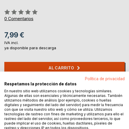
Rating:
0%
0
Comentarios
7,99 €
IVA incl.
ya disponible para descarga
AL CARRITO
Política de privacidad
Respetamos la protección de datos
Añadir a lista de deseo
Haz una reseña
En nuestro sitio web utilizamos cookies y tecnologías similares.
Algunas de ellas son esenciales y técnicamente necesarias. También
utilizamos métodos de análisis (por ejemplo, cookies o huellas
digitales y seguimiento del lado del servidor) para medir la frecuencia
con que se visita nuestro sitio web y cómo se utiliza. Utilizamos
tecnologías de rastreo con fines de marketing y utilizamos para ello el
rastreo del lado del servidor, así como proveedores terceros, lo que
puede implicar el uso de cookies, huellas dactilares, píxeles de
rastreo y direcciones IP en todos los dispositivos.