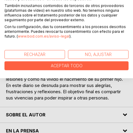
DESCRIPCIÓN
También incrustamos contenidos de terceros de otros proveedores
(plataformas de vídeo) en nuestro sitio web. No tenemos ninguna
influencia sobre el tratamiento posterior de los datos y cualquier
seguimiento por parte del proveedor externo.
"La temporada de mi vida" es un libro-diario en el que Oriol
Con tu configuración, das tu consentimiento a los procesos descritos
Romeu relata su día a día a lo largo de la temporada
anteriormente. Puedes revocar tu consentimiento con efecto para el
futbolística 2020-2021. Es una obra cercana, fresca, en la
futuro. (
www.bod.com.es/aviso-legal
).
que el autor se expresa de forma sincera y tal como es. Si
bien el fútbol es el hilo conductor, este diario nos permite
conocer otras facetas de la vida de los profesionales de
RECHAZAR
NO, AJUSTAR
este deporte. Y la suya, sin duda, no es como imaginamos.
ACEPTAR TODO
Nos habla, entre otras cosas, de recuerdos de la infancia,
de cómo se organiza en su día a día, cómo afronta las
lesiones y cómo ha vivido el nacimiento de su primer hijo.
En este diario se desnuda para mostrar sus alegrías,
frustraciones y reflexiones. El objetivo final es compartir
sus vivencias para poder inspirar a otras personas.
SOBRE EL AUTOR
EN LA PRENSA