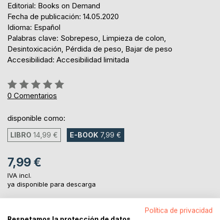
Editorial: Books on Demand
Fecha de publicación: 14.05.2020
Idioma: Español
Palabras clave: Sobrepeso, Limpieza de colon,
Desintoxicación, Pérdida de peso, Bajar de peso
Accesibilidad: Accesibilidad limitada
Rating:
0%
0
Comentarios
disponible como:
LIBRO
14,99 €
E-BOOK
7,99 €
7,99 €
IVA incl.
ya disponible para descarga
Política de privacidad
AL CARRITO
Respetamos la protección de datos