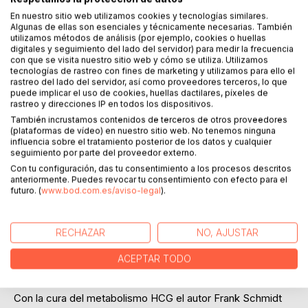
En nuestro sitio web utilizamos cookies y tecnologías similares.
Algunas de ellas son esenciales y técnicamente necesarias. También
Añadir a lista de deseo
utilizamos métodos de análisis (por ejemplo, cookies o huellas
digitales y seguimiento del lado del servidor) para medir la frecuencia
Haz una reseña
con que se visita nuestro sitio web y cómo se utiliza. Utilizamos
tecnologías de rastreo con fines de marketing y utilizamos para ello el
rastreo del lado del servidor, así como proveedores terceros, lo que
puede implicar el uso de cookies, huellas dactilares, píxeles de
rastreo y direcciones IP en todos los dispositivos.
También incrustamos contenidos de terceros de otros proveedores
(plataformas de vídeo) en nuestro sitio web. No tenemos ninguna
influencia sobre el tratamiento posterior de los datos y cualquier
seguimiento por parte del proveedor externo.
DESCRIPCIÓN
Con tu configuración, das tu consentimiento a los procesos descritos
anteriormente. Puedes revocar tu consentimiento con efecto para el
futuro. (
www.bod.com.es/aviso-legal
).
¿Había escuchado antes de la cura del metabolismo
combinada con HCG? Decenas de miles de personas han
perdido peso exitosamente con este programa. El secreto
RECHAZAR
NO, AJUSTAR
de los bellos y afortunafos es, desde hace mucho, un
método para cualquier persona. También usted puede
ACEPTAR TODO
perder peso de una manera saludable.
Con la cura del metabolismo HCG el autor Frank Schmidt