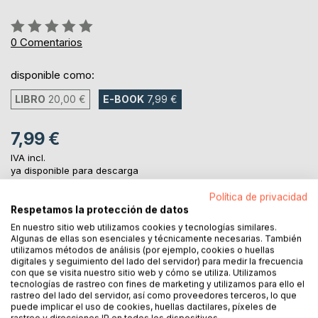
Rating:
0%
0
Comentarios
disponible como:
LIBRO
20,00 €
E-BOOK
7,99 €
7,99 €
IVA incl.
ya disponible para descarga
Política de privacidad
Respetamos la protección de datos
AL CARRITO
En nuestro sitio web utilizamos cookies y tecnologías similares.
Algunas de ellas son esenciales y técnicamente necesarias. También
utilizamos métodos de análisis (por ejemplo, cookies o huellas
Añadir a lista de deseo
digitales y seguimiento del lado del servidor) para medir la frecuencia
con que se visita nuestro sitio web y cómo se utiliza. Utilizamos
Haz una reseña
tecnologías de rastreo con fines de marketing y utilizamos para ello el
rastreo del lado del servidor, así como proveedores terceros, lo que
puede implicar el uso de cookies, huellas dactilares, píxeles de
rastreo y direcciones IP en todos los dispositivos.