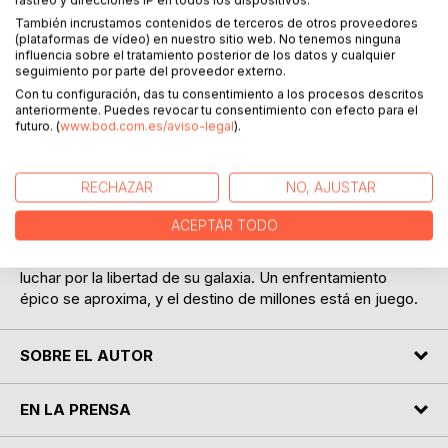
También incrustamos contenidos de terceros de otros proveedores
(plataformas de vídeo) en nuestro sitio web. No tenemos ninguna
influencia sobre el tratamiento posterior de los datos y cualquier
seguimiento por parte del proveedor externo.
DESCRIPCIÓN
Con tu configuración, das tu consentimiento a los procesos descritos
anteriormente. Puedes revocar tu consentimiento con efecto para el
futuro. (
www.bod.com.es/aviso-legal
).
En un universo donde el comercio y la política se
entrelazan, Nyra, una joven negociadora, se encuentra
RECHAZAR
NO, AJUSTAR
atrapada entre la corrupción de la Federación de Comercio
y la creciente Rebel Alliance. Mientras desentraña un
ACEPTAR TODO
oscuro secreto sobre una tecnología que podría cambiar el
rumbo de la guerra, debe decidir si traicionar su lealtad o
luchar por la libertad de su galaxia. Un enfrentamiento
épico se aproxima, y el destino de millones está en juego.
SOBRE EL AUTOR
EN LA PRENSA