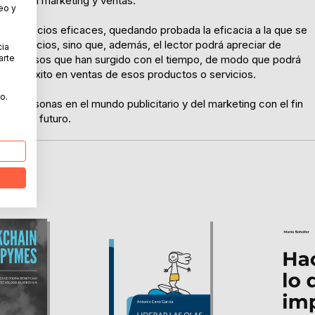
egas en marketing y ventas.
eo y
rear anuncios eficaces, quedando probada la eficacia a la que se
s anuncios, sino que, además, el lector podrá apreciar de
cia
arte
s exitosos que han surgido con el tiempo, de modo que podrá
ron al éxito en ventas de esos productos o servicios.
o.
las personas en el mundo publicitario y del marketing con el fin
 en un futuro.