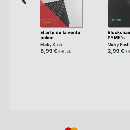
anciero
ra
El arte de la venta
Blockchai
online
PYME's
Santos
Micky Kash
Micky Kash
ook
8,99 €
2,99 €
E-Book
E-
ro