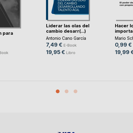
Liderar las olas del
Hacer l
cambio desarr(...)
importa
n para
Antonio Cano García
Mario Sc
7,49 €
0,99 €
E-Book
19,95 €
19,99 
Libro
Book