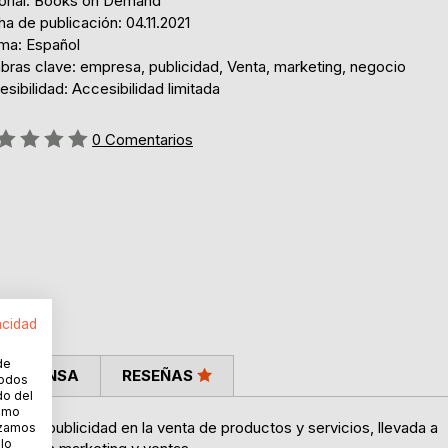
torial: Books on Demand
a de publicación: 04.11.2021
oma: Español
bras clave: empresa, publicidad, Venta, marketing, negocio
sibilidad: Accesibilidad limitada
ng:
0
Comentarios
acidad
de
LA PRENSA
RESEÑAS
todos
do del
cómo
a de la publicidad en la venta de productos y servicios, llevada a
lizamos
 lo