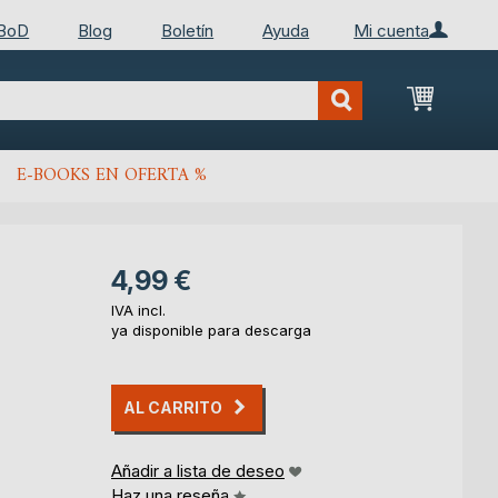
 BoD
Blog
Boletín
Ayuda
Mi cuenta
Mi cest
E-BOOKS EN OFERTA %
4,99 €
IVA incl.
ya disponible para descarga
AL CARRITO
Añadir a lista de deseo
Haz una reseña