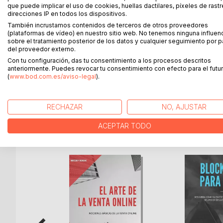
cabo tanto por profesionales como por personas l
que puede implicar el uso de cookies, huellas dactilares, píxeles de rastr
direcciones IP en todos los dispositivos.
A lo largo del libro se presentarán 10 formas de c
También incrustamos contenidos de terceros de otros proveedores
alude. No sólo se tendrá en cuenta cómo crear eso
(plataformas de vídeo) en nuestro sitio web. No tenemos ninguna influen
sobre el tratamiento posterior de los datos y cualquier seguimiento por p
primera mano ejemplos reales de grandes anuncio
del proveedor externo.
observar cuáles eran los factores claves que lleva
Con tu configuración, das tu consentimiento a los procesos descritos
anteriormente. Puedes revocar tu consentimiento con efecto para el futur
Este libro pretende desarrollar el conocimiento de 
(
www.bod.com.es/aviso-legal
).
de que puedan aumentar sus capacidades de venta
RECHAZAR
NO, AJUSTAR
MÁS TÍTULOS DE
BoD
ACEPTAR TODO