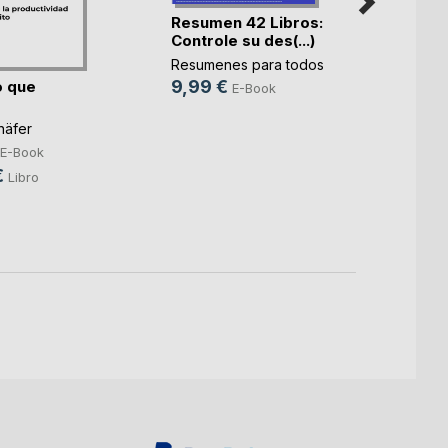
Resumen 42 Libros:
Controle su des(...)
Resumenes para todos
9,99 €
o que
E-Book
Los T
hacia 
häfer
MLM
E-Book
Anne S
€
5,99
Libro
14,9