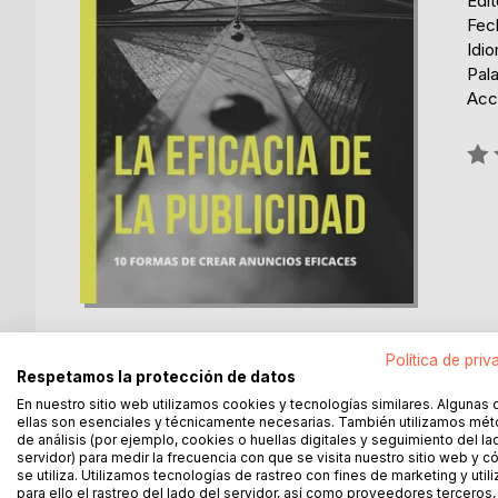
Edi
Fech
Idi
Pala
Acce
Rati
0%
Política de priv
Respetamos la protección de datos
En nuestro sitio web utilizamos cookies y tecnologías similares. Algunas 
DESCRIPCIÓN
SOBRE EL AUTOR
EN 
ellas son esenciales y técnicamente necesarias. También utilizamos mé
de análisis (por ejemplo, cookies o huellas digitales y seguimiento del la
servidor) para medir la frecuencia con que se visita nuestro sitio web y 
"La eficacia de la publicidad" abarca la importanci
se utiliza. Utilizamos tecnologías de rastreo con fines de marketing y uti
para ello el rastreo del lado del servidor, así como proveedores terceros,