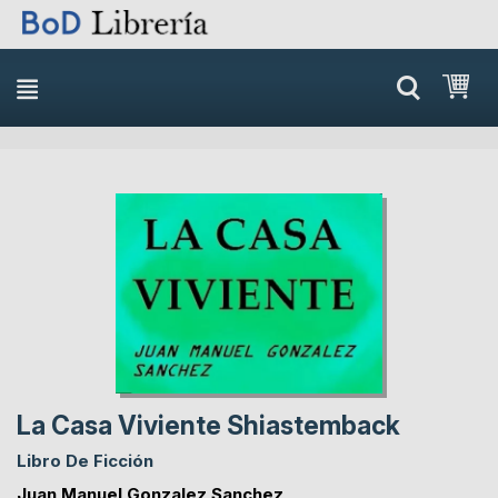
Skip
Mi 
to
content
Skip
Skip
to
to
the
the
end
beginning
of
of
the
the
images
images
gallery
gallery
La Casa Viviente Shiastemback
Libro De Ficción
Juan Manuel Gonzalez Sanchez