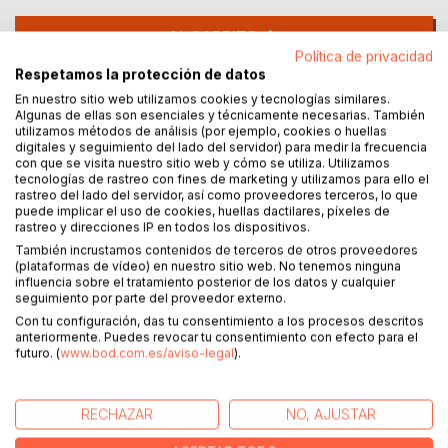
AL CARRITO
Política de privacidad
Respetamos la protección de datos
Añadir a lista de deseo
En nuestro sitio web utilizamos cookies y tecnologías similares.
Haz una reseña
Algunas de ellas son esenciales y técnicamente necesarias. También
utilizamos métodos de análisis (por ejemplo, cookies o huellas
digitales y seguimiento del lado del servidor) para medir la frecuencia
con que se visita nuestro sitio web y cómo se utiliza. Utilizamos
tecnologías de rastreo con fines de marketing y utilizamos para ello el
rastreo del lado del servidor, así como proveedores terceros, lo que
puede implicar el uso de cookies, huellas dactilares, píxeles de
rastreo y direcciones IP en todos los dispositivos.
También incrustamos contenidos de terceros de otros proveedores
(plataformas de vídeo) en nuestro sitio web. No tenemos ninguna
DESCRIPCIÓN
influencia sobre el tratamiento posterior de los datos y cualquier
seguimiento por parte del proveedor externo.
Con tu configuración, das tu consentimiento a los procesos descritos
La Casa Viviente Shiastemback De Cine Escrito de Ficción
anteriormente. Puedes revocar tu consentimiento con efecto para el
futuro. (
www.bod.com.es/aviso-legal
).
SOBRE EL AUTOR
RECHAZAR
NO, AJUSTAR
EN LA PRENSA