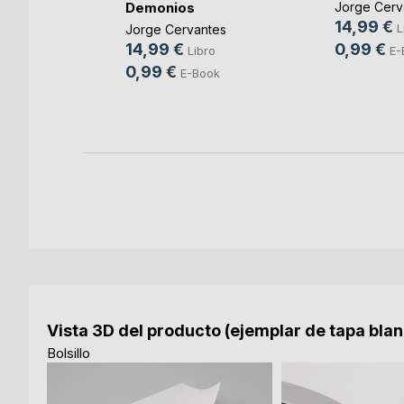
Demonios
ia
,
Roser
Jorge Cerv
 ...
14,99 €
L
Jorge Cervantes
ro
0,99 €
14,99 €
E-
Libro
0,99 €
E-Book
Vista 3D del producto (ejemplar de tapa bla
Bolsillo