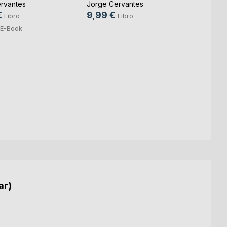
rvantes
Jorge Cervantes
Jorge 
€
9,99 €
9,99
Libro
Libro
E-Book
ar)