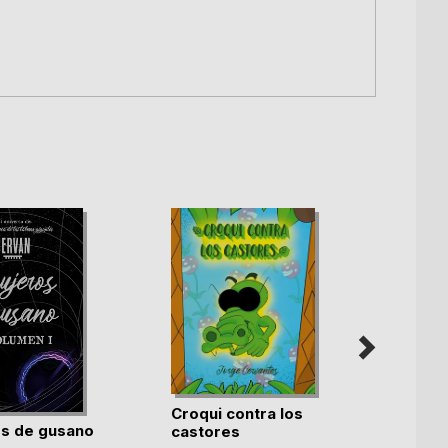
Croqui contra los
Los tr
s de gusano
castores
ladrón