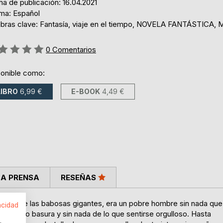
a de publicación: 16.04.2021
oma: Español
abras clave: Fantasía, viaje en el tiempo, NOVELA FANTÁSTICA, 
ng:
0
Comentarios
ponible como:
LIBRO
6,99 €
E-BOOK
4,49 €
LA PRENSA
RESEÑAS
lanca de las babosas gigantes, era un pobre hombre sin nada que
acidad
n trabajo basura y sin nada de lo que sentirse orgulloso. Hasta