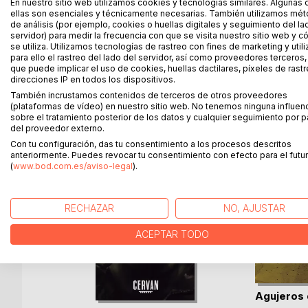
que dio con sus huesos en un mundo fantástico, de
En nuestro sitio web utilizamos cookies y tecnologías similares. Algunas 
ellas son esenciales y técnicamente necesarias. También utilizamos mé
en la nevera.
de análisis (por ejemplo, cookies o huellas digitales y seguimiento del la
Allí conocería un universo increíble, lleno de anim
servidor) para medir la frecuencia con que se visita nuestro sitio web y 
salvarse de un terrible mal que amenazaba con des
se utiliza. Utilizamos tecnologías de rastreo con fines de marketing y uti
para ello el rastreo del lado del servidor, así como proveedores terceros,
que puede implicar el uso de cookies, huellas dactilares, píxeles de rastr
direcciones IP en todos los dispositivos.
También incrustamos contenidos de terceros de otros proveedores
MÁS TÍTULOS DE
BoD
(plataformas de vídeo) en nuestro sitio web. No tenemos ninguna influen
sobre el tratamiento posterior de los datos y cualquier seguimiento por p
del proveedor externo.
Con tu configuración, das tu consentimiento a los procesos descritos
anteriormente. Puedes revocar tu consentimiento con efecto para el futur
(
www.bod.com.es/aviso-legal
).
RECHAZAR
NO, AJUSTAR
ACEPTAR TODO
rnega
Agujeros 