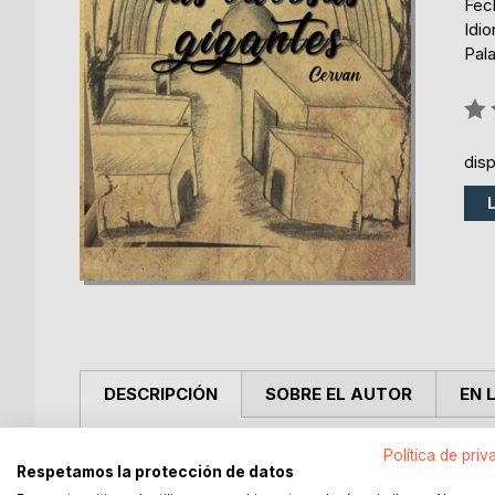
Fech
Idi
Pal
Rati
0%
dis
DESCRIPCIÓN
SOBRE EL AUTOR
EN 
Paco Cabrales, Rey de Vidmar, señor de la casa b
Política de priv
Respetamos la protección de datos
perder. Vivía recluido en una casa heredada, con u