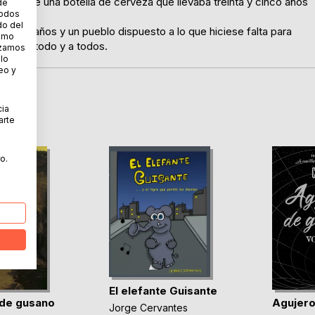
ntro de una botella de cerveza que llevaba treinta y cinco años
de
todos
do del
ales extraños y un pueblo dispuesto a lo que hiciese falta para
cómo
truirlo todo y a todos.
lizamos
 lo
eo y
cia
arte
o.
El elefante Guisante
de gusano
Agujero
Jorge Cervantes