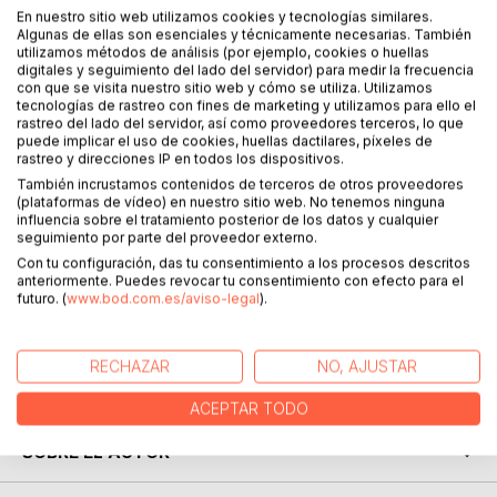
pueden utilizar para alumnos y alumnas de edades entre 8
En nuestro sitio web utilizamos cookies y tecnologías similares.
Algunas de ellas son esenciales y técnicamente necesarias. También
y 12 años en clase de Educación Física.
utilizamos métodos de análisis (por ejemplo, cookies o huellas
También son muy útiles para excursiones, campamentos o
digitales y seguimiento del lado del servidor) para medir la frecuencia
reuniones familiares.
con que se visita nuestro sitio web y cómo se utiliza. Utilizamos
tecnologías de rastreo con fines de marketing y utilizamos para ello el
Hoy en día, con las nuevas tecnologías, el niño y la niña, la
rastreo del lado del servidor, así como proveedores terceros, lo que
mayoría de los juegos que practica son con el móvil o el
puede implicar el uso de cookies, huellas dactilares, píxeles de
ordenador, perdiéndose multitud de estímulos y emociones
rastreo y direcciones IP en todos los dispositivos.
que proporcionan estos juegos, los cuales pueden ayudar
También incrustamos contenidos de terceros de otros proveedores
a su formación y respeto por las normas.
(plataformas de vídeo) en nuestro sitio web. No tenemos ninguna
influencia sobre el tratamiento posterior de los datos y cualquier
Los juegos están clasificados en seis categorías, juegos
seguimiento por parte del proveedor externo.
de agilidad, astucia, fuerza, imaginación, reflejos y
Con tu configuración, das tu consentimiento a los procesos descritos
resistencia.
anteriormente. Puedes revocar tu consentimiento con efecto para el
Espero que estos juegos que representaron una parte muy
futuro. (
www.bod.com.es/aviso-legal
).
importante de mi infancia en el grupo scout San Rafael de
Córdoba, sean de mucha utilidad para monitores de
campamentos, profesores y profesoras de Educación
RECHAZAR
NO, AJUSTAR
Física y grupos scouts.
ACEPTAR TODO
SOBRE EL AUTOR