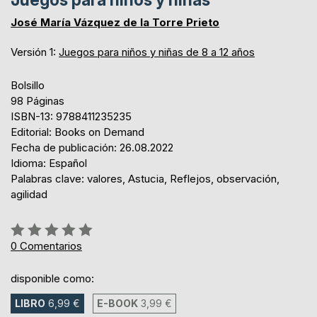
Juegos para niños y niñas
José María Vázquez de la Torre Prieto
Versión 1:
Juegos para niños y niñas de 8 a 12 años
Bolsillo
98 Páginas
ISBN-13: 9788411235235
Editorial: Books on Demand
Fecha de publicación: 26.08.2022
Idioma: Español
Palabras clave: valores, Astucia, Reflejos, observación,
agilidad
Rating:
0%
0
Comentarios
disponible como:
LIBRO
6,99 €
E-BOOK
3,99 €