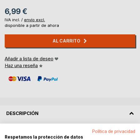
6,99 €
IVA incl. /
envío excl.
disponible a partir de ahora
AL CARRITO
Añadir a lista de deseo
Haz una reseña
DESCRIPCIÓN
"Juegos para niños y niñas" es un libro con una recopilación
Política de privacidad
Respetamos la protección de datos
de 76 juegos y 14 variantes. Un total de 90 juegos que se