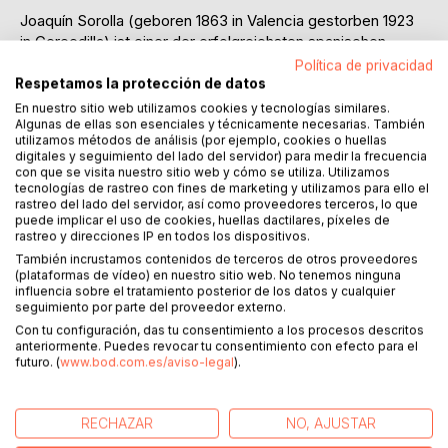
Joaquín Sorolla (geboren 1863 in Valencia gestorben 1923
in Cercedilla) ist einer der erfolgreichsten spanischen
Maler aller Zeiten. Er war ein Genie darin, die Essenz der
Política de privacidad
Szene, die er malte, einzufangen. Er war ein Meister des
Respetamos la protección de datos
Lichts.
En nuestro sitio web utilizamos cookies y tecnologías similares.
Algunas de ellas son esenciales y técnicamente necesarias. También
utilizamos métodos de análisis (por ejemplo, cookies o huellas
Einen Überblick über sein unglaublich umfangreiches
digitales y seguimiento del lado del servidor) para medir la frecuencia
Schaffen mit über 4.000 Werken zu geben, ist
con que se visita nuestro sitio web y cómo se utiliza. Utilizamos
grundsätzlich eine subjektive Entscheidung des Kurators.
tecnologías de rastreo con fines de marketing y utilizamos para ello el
rastreo del lado del servidor, así como proveedores terceros, lo que
Was wollen Sie sagen, etwa bei einer Ausstellung? Diese
puede implicar el uso de cookies, huellas dactilares, píxeles de
Auswahl soll keine Herausforderung für andere Experten
rastreo y direcciones IP en todos los dispositivos.
sein, sondern eine Hommage an das Genie.
También incrustamos contenidos de terceros de otros proveedores
(plataformas de vídeo) en nuestro sitio web. No tenemos ninguna
influencia sobre el tratamiento posterior de los datos y cualquier
Joaquín Sorolla malte, um seinen Gönnern zu gefallen, Geld
seguimiento por parte del proveedor externo.
für einen guten Lebensunterhalt zu verdienen und ein
Con tu configuración, das tu consentimiento a los procesos descritos
solides Erbe für seine Familie und Nachkommen zu
anteriormente. Puedes revocar tu consentimiento con efecto para el
schaffen. Er war ein zutiefst verantwortungsbewusster
futuro. (
www.bod.com.es/aviso-legal
).
Vater, geprägt von seiner eigenen Kindheit. Und er glaubte
an Barmherzigkeit.
RECHAZAR
NO, AJUSTAR
Er hatte auch Humor und freute sich über den