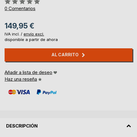
Rating:
0%
0
Comentarios
149,95 €
IVA incl. /
envío excl.
disponible a partir de ahora
AL CARRITO
Añadir a lista de deseo
Haz una reseña
DESCRIPCIÓN