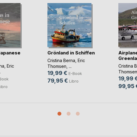
 Japanese
Grönland in Schiffen
Airplane
Greenl
Cristina Berna
,
Eric
rna
,
Eric
Cristina 
Thomsen
, ...
.
Thomse
19,99 €
E-Book
19,99 
Book
79,95 €
Libro
99,95 
ibro