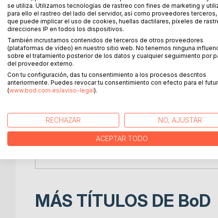
se utiliza. Utilizamos tecnologías de rastreo con fines de marketing y uti
Joaquin Sorolla (born in Valencia 1863-died in Cer
para ello el rastreo del lado del servidor, así como proveedores terceros,
He was a genius in capturing the essence of the 
que puede implicar el uso de cookies, huellas dactilares, píxeles de rastr
direcciones IP en todos los dispositivos.
invented and popularized. Some of his breathtaki
También incrustamos contenidos de terceros de otros proveedores
techniques as the photograph. His landscapes are a
(plataformas de vídeo) en nuestro sitio web. No tenemos ninguna influen
sobre el tratamiento posterior de los datos y cualquier seguimiento por p
del proveedor externo.
In the course of preparing for his grand masterpie
Con tu configuración, das tu consentimiento a los procesos descritos
America, Sorolla visited many places of Spain. He
anteriormente. Puedes revocar tu consentimiento con efecto para el futur
(
www.bod.com.es/aviso-legal
).
vision of Spain, diverse and colorful yet united.
RECHAZAR
NO, AJUSTAR
Joaquin Sorolla painted many landscapes. Some of
exercises and development of his talent and techni
ACEPTAR TODO
impressionist painting by comparing landscapes by
maturity.
MÁS TÍTULOS DE
BoD