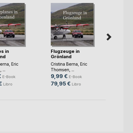
s in
Flugzeuge in
Hiros
and
Grönland
Reise
Berna
,
Eric
Cristina Berna
,
Eric
Cristin
n
, ...
Thomsen
, ...
Thoms
€
9,99 €
19,9
E-Book
E-Book
€
79,95 €
79,9
Libro
Libro