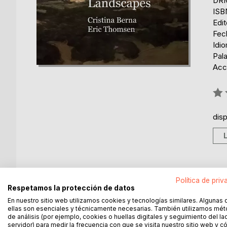
DRM
ISB
Edi
Fec
Idio
Pala
Acce
Rati
0%
dis
DESCRIPCIÓN
SOBRE EL AUTOR
EN 
Política de priv
Respetamos la protección de datos
En nuestro sitio web utilizamos cookies y tecnologías similares. Algunas 
Sorolla was deeply interested in the history and 
ellas son esenciales y técnicamente necesarias. También utilizamos mé
to the subject matter in the landscape paintings. W
de análisis (por ejemplo, cookies o huellas digitales y seguimiento del la
servidor) para medir la frecuencia con que se visita nuestro sitio web y 