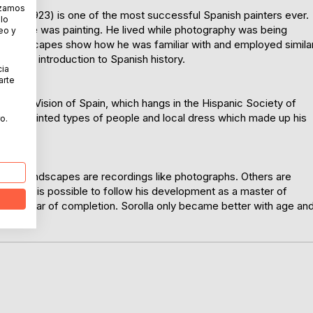
lizamos
cedilla 1923) is one of the most successful Spanish painters ever.
 lo
scene he was painting. He lived while photography was being
eo y
ng landscapes show how he was familiar with and employed simila
 great introduction to Spanish history.
cia
arte
ce The Vision of Spain, which hangs in the Hispanic Society of
re he painted types of people and local dress which made up his
o.
 the landscapes are recordings like photographs. Others are
que. It is possible to follow his development as a master of
 the year of completion. Sorolla only became better with age an