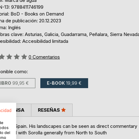
: Marca de agua
N-13: 9788411746199
torial: BoD - Books on Demand
ha de publicación: 20.12.2023
ma: Inglés
bras clave: Asturias, Galicia, Guadarrama, Peñalara, Sierra Nevad
sibilidad: Accesibilidad limitada
ng:
0
Comentarios
ponible como:
LIBRO
99,95 €
E-BOOK
19,99 €
LA PRENSA
RESEÑAS
acidad
de
future of Spain. His landscapes can be seen as direct commentary
todos
e travel with Sorolla generally from North to South
do del
cómo