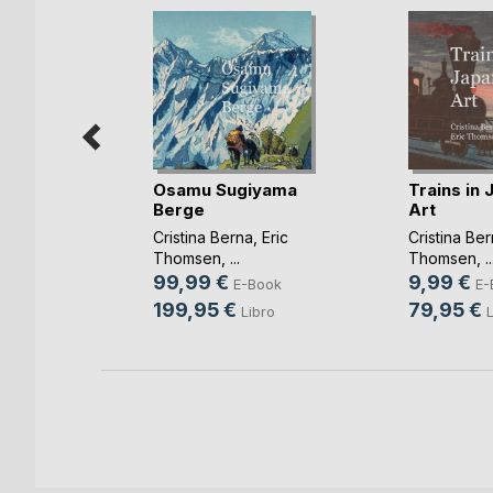
olicía
Osamu Sugiyama
Trains in
Berge
Art
,
Eric
Cristina Berna
,
Eric
Cristina Be
Thomsen
, ...
Thomsen
, ..
99,99 €
9,99 €
ook
E-Book
E-
199,95 €
79,95 €
ro
Libro
L