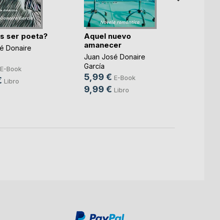
s ser poeta?
Aquel nuevo
Te hab
amanecer
é Donaire
Juan J
Juan José Donaire
García
García
6,49
E-Book
5,99 €
E-Book
€
16,9
Libro
9,99 €
Libro