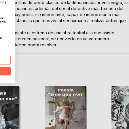
eo y
ovelas cortas de corte clásico de la denominada novela negra, si
orteamericano es además del ser el detective más famoso del
naje muy peculiar e interesante, capaz de interpretar lo más
cia
as circunstancias que mueven al ser humano a realizar actos que
arte
nato durante el estreno de una obra teatral a la que asiste
o.
un simple crimen pasional, se convierte en un verdadero
e solo Norton podrá resolver.