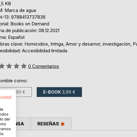
,5 KB
: Marca de agua
N-13: 9788413737836
torial: Books on Demand
a de publicación: 08.12.2021
oma: Español
bras clave: Homicidios, Intriga, Amor y desamor, investigación, 
sibilidad: Accesibilidad limitada
ng:
0
Comentarios
ponible como:
LIBRO
7,99 €
E-BOOK
3,99 €
acidad
de
todos
do del
LA PRENSA
RESEÑAS
cómo
lizamos
 lo