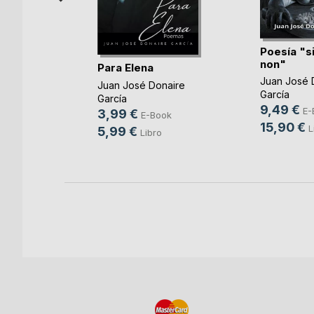
Poesía "s
non"
s
Para Elena
Juan José 
Juan José Donaire
García
García
9,49 €
E-
3,99 €
E-Book
15,90 €
L
ok
5,99 €
Libro
o