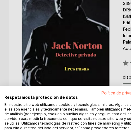
349
DRM
ISB
Edi
Fech
Idi
Pala
Acce
Rati
0%
dis
Política de priv
Respetamos la protección de datos
En nuestro sitio web utilizamos cookies y tecnologías similares. Algunas 
ellas son esenciales y técnicamente necesarias. También utilizamos mé
de análisis (por ejemplo, cookies o huellas digitales y seguimiento del la
DESCRIPCIÓN
SOBRE EL AUTOR
EN 
servidor) para medir la frecuencia con que se visita nuestro sitio web y 
se utiliza. Utilizamos tecnologías de rastreo con fines de marketing y uti
para ello el rastreo del lado del servidor, así como proveedores terceros,