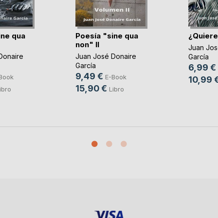
ine qua
Poesía "sine qua
¿Quiere
non" II
Juan Jos
Donaire
Juan José Donaire
García
García
6,99 €
9,49 €
Book
E-Book
10,99 
15,90 €
ibro
Libro