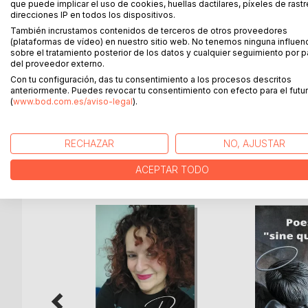
que puede implicar el uso de cookies, huellas dactilares, píxeles de rastr
Tres rosas es la primera entrega de una saga de n
direcciones IP en todos los dispositivos.
embargo su protagonista Jack Norton de origen n
También incrustamos contenidos de terceros de otros proveedores
momento en la Europa de la posguerra, es un perso
(plataformas de vídeo) en nuestro sitio web. No tenemos ninguna influen
perverso de las mentes atormentadas y a la vez l
sobre el tratamiento posterior de los datos y cualquier seguimiento por p
pueden parecer inverosímiles.
del proveedor externo.
Corre el año 1949, en Madrid ocurre un doble asesi
Con tu configuración, das tu consentimiento a los procesos descritos
anteriormente. Puedes revocar tu consentimiento con efecto para el futur
nuestro protagonista. Lo que en principio parece 
(
www.bod.com.es/aviso-legal
).
entramado de conspiraciones llenas de intrigas qu
RECHAZAR
NO, AJUSTAR
MÁS TÍTULOS DE
BoD
ACEPTAR TODO