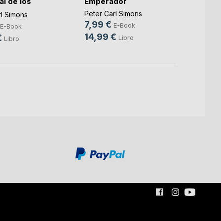
al de los
Emperador
Inmor
Peter Carl Simons
Peter 
rl Simons
7,99 €
6,99
E-Book
E-Book
14,99 €
14,9
€
Libro
Libro