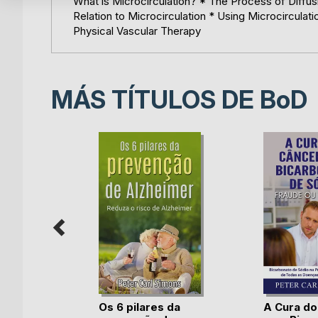
What is Microcirculation? * The Process of Diffusi
Relation to Microcirculation * Using Microcircul
Physical Vascular Therapy
MÁS TÍTULOS DE
BoD
ites
Os 6 pilares da
A Cura do
cia