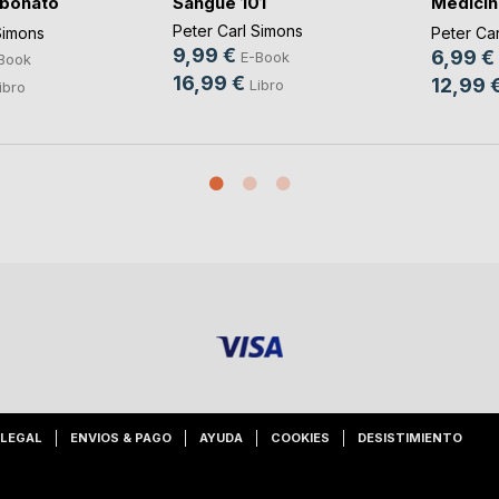
rbonato
Sangue 101
Medicin
Incas
Peter Carl Simons
Simons
Peter Ca
9,99 €
6,99 €
E-Book
Book
16,99 €
12,99 
Libro
ibro
 LEGAL
ENVIOS & PAGO
AYUDA
COOKIES
DESISTIMIENTO