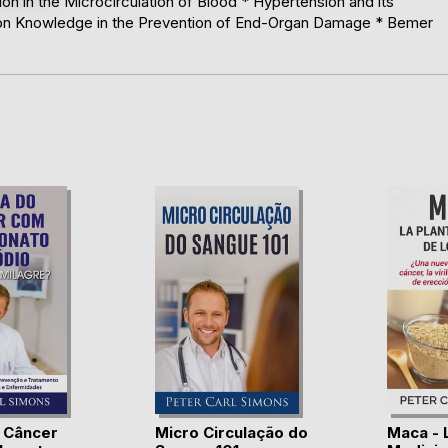
on in the Microcirculation of Blood * Hypertension and its
ation Knowledge in the Prevention of End-Organ Damage * Bemer
 Câncer
Micro Circulação do
Maca - 