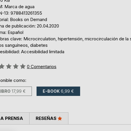
,0 KB
: Marca de agua
N-13: 9788413261355
torial: Books on Demand
ha de publicación: 20.04.2020
oma: Español
bras clave: Microcirculation, hipertensión, microcirculación de la
os sanguíneos, diabetes
sibilidad: Accesibilidad limitada
ng:
0
Comentarios
ponible como:
LIBRO
17,99 €
E-BOOK
6,99 €
LA PRENSA
RESEÑAS