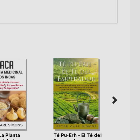
La Planta
Té Pu-Erh - El Té del
Áloe 