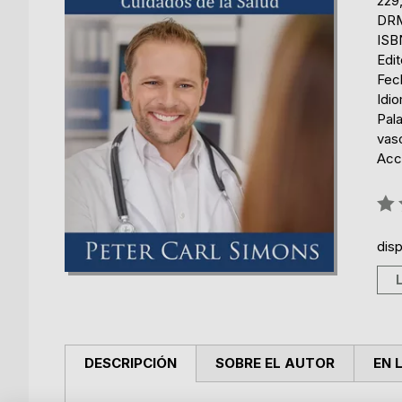
229
DRM
ISB
Edi
Fec
Idi
Pala
vas
Acce
Rati
0%
dis
DESCRIPCIÓN
SOBRE EL AUTOR
EN 