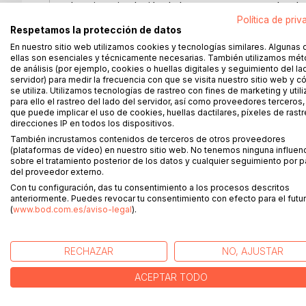
La microcirculación de la sangre corresponde a l
los cuales se encuentran incrustados en el tejid
Política de priv
Respetamos la protección de datos
circulación no es la microcirculación lo primero q
En nuestro sitio web utilizamos cookies y tecnologías similares. Algunas 
para el correcto funcionamiento del cuerpo. Sin la 
ellas son esenciales y técnicamente necesarias. También utilizamos mé
dióxido de carbono de nuestros cuerpos disminuir
de análisis (por ejemplo, cookies o huellas digitales y seguimiento del la
de movimiento de la sangre también impacta de for
servidor) para medir la frecuencia con que se visita nuestro sitio web y 
se utiliza. Utilizamos tecnologías de rastreo con fines de marketing y uti
avances de la medicina moderna en cuanto a hiper
para ello el rastreo del lado del servidor, así como proveedores terceros,
Si tú, o alguien que amas, sufre de hipertensión 
que puede implicar el uso de cookies, huellas dactilares, píxeles de rastr
procedimientos que la mejoran te interesa. Este l
direcciones IP en todos los dispositivos.
sistema microcirculatorio; es científicamente pre
También incrustamos contenidos de terceros de otros proveedores
se cubren a detalle, otorgándote el trasfondo qu
(plataformas de vídeo) en nuestro sitio web. No tenemos ninguna influen
sobre el tratamiento posterior de los datos y cualquier seguimiento por p
y emocionante mundo que los científicos están c
del proveedor externo.
sobre la Microcirculación de la sangre para lograr c
Con tu configuración, das tu consentimiento a los procesos descritos
Fácil de leer, fácil de entender y de disfrutar, est
anteriormente. Puedes revocar tu consentimiento con efecto para el futur
mundo médico del mañana.
(
www.bod.com.es/aviso-legal
).
Temas:
RECHAZAR
NO, AJUSTAR
Qué es la Microcirculación? * El Proceso de Difusi
ACEPTAR TODO
Relación con la Microcirculación * Utilizando los
Daños a Órganos Blancos * La Terapia Físico Vas