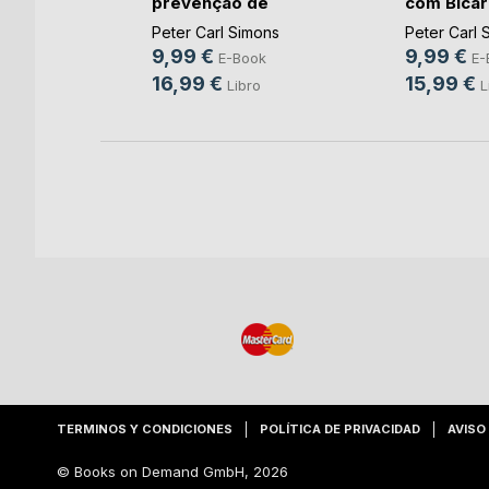
prevenção de
com Bica
ok
Alzhe(...)
d(...)
Peter Carl Simons
Peter Carl 
ro
9,99 €
9,99 €
E-Book
E-
16,99 €
15,99 €
Libro
L
TERMINOS Y CONDICIONES
POLÍTICA DE PRIVACIDAD
AVISO
© Books on Demand GmbH, 2026