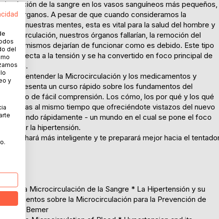
a circulación de la sangre en los vasos sanguíneos más pequeños,
o de los órganos. A pesar de que cuando consideramos la
acidad
ue cruza nuestras mentes, esta es vital para la salud del hombre y
de
microcirculación, nuestros órganos fallarían, la remoción del
todos
ía y los mismos dejarían de funcionar como es debido. Este tipo
do del
ma directa a la tensión y se ha convertido en foco principal de
cómo
lizamos
tensión.
 lo
entonces entender la Microcirculación y los medicamentos y
eo y
ibro representa un curso rápido sobre los fundamentos del
ciso, pero de fácil comprensión. Los cómo, los por qué y los qué
e necesitas al mismo tiempo que ofreciéndote vistazos del nuevo
cia
arte
onstruyendo rápidamente - un mundo en el cual se pone el foco
ontrolar la hipertensión.
e libro te hará más inteligente y te preparará mejor hacia el tentado
o.
ón en la Microcirculación de la Sangre * La Hipertensión y su
 Conocimientos sobre la Microcirculación para la Prevención de
cular de Bemer