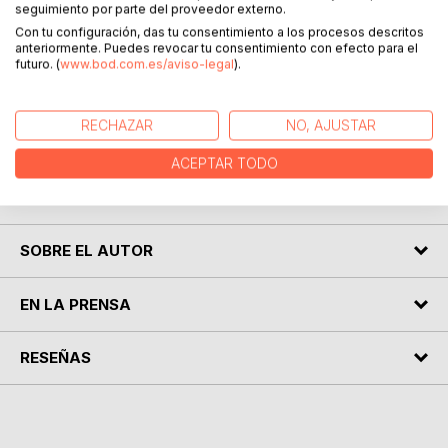
seguimiento por parte del proveedor externo.
Sin intención de comparar, las condiciones económicas
Con tu configuración, das tu consentimiento a los procesos descritos
previas a la Guerra Civil, y las directrices de los primeros
anteriormente. Puedes revocar tu consentimiento con efecto para el
futuro. (
www.bod.com.es/aviso-legal
).
gobiernos del Franquismo son en circunstancias muy
diferentes.
La escasez absoluta, el cero industrial y la imposibilidad de
RECHAZAR
NO, AJUSTAR
acceder a ayudas económicas y financieras del exterior
marcaron sin duda alguna las decisiones que se tomaron
ACEPTAR TODO
en materia económica, financiera y laboral los primeros
años de la Dictadura.
SOBRE EL AUTOR
EN LA PRENSA
RESEÑAS