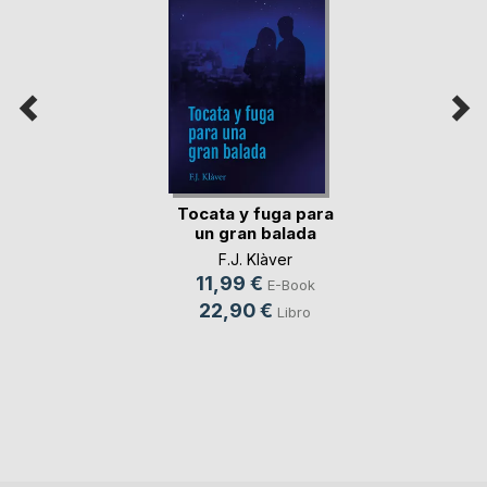
Tocata y fuga para
un gran balada
F.J. Klàver
11,99 €
E-Book
22,90 €
Libro