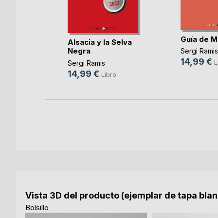
,
Eric
Guía de 
ro
Alsacia y la Selva
Negra
Sergi Ramis
ook
14,99 €
L
Sergi Ramis
14,99 €
Libro
Vista 3D del producto (ejemplar de tapa bla
Bolsillo