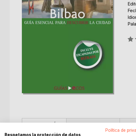
Edit
Fec
Idi
Pala
Rati
0%
DESCRIPCIÓN
SOBRE EL AUTOR
EN 
Política de priv
Respetamos la protección de datos