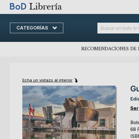
CATEGORÍAS
Skip
to
content
RECOMENDACIONES DE 
Echa un vistazo al interior
Gu
Skip
Skip
to
to
Edi
the
the
end
beginning
Ser
of
of
the
the
Bols
images
images
68 
gallery
gallery
ISB