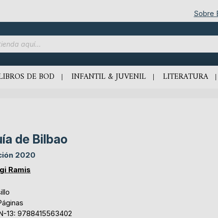
Sobre
LIBROS DE BOD
INFANTIL & JUVENIL
LITERATURA
ía de Bilbao
ción 2020
gi Ramis
illo
Páginas
N-13: 9788415563402