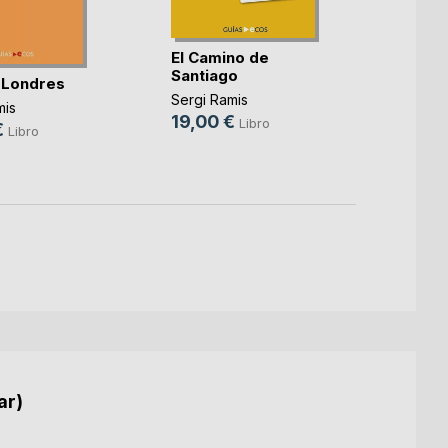
El Camino de
Los 3
Santiago
luz
 Londres
Sergi Ramis
Kayra
mis
19,00 €
11,00
Libro
€
Libro
5,99
ar)