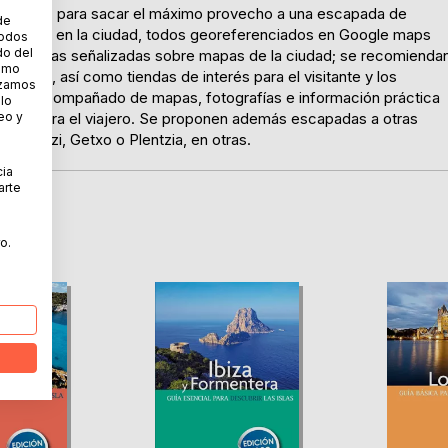
l bizkaina, para sacar el máximo provecho a una escapada de
de
ible visita en la ciudad, todos georeferenciados en Google maps
todos
do del
 dos rutas señalizadas sobre mapas de la ciudad; se recomienda
cómo
 guía, así como tiendas de interés para el visitante y los
lizamos
d. Todo acompañado de mapas, fotografías e información práctica
 lo
eo y
tiles para el viajero. Se proponen además escapadas a otras
Santurtzi, Getxo o Plentzia, en otras.
cia
arte
o.