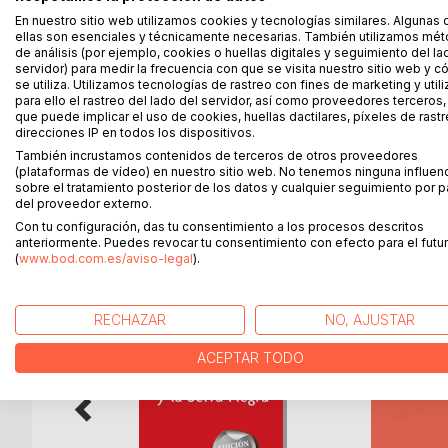
Esta guía de Bilbao recopila lo mejor de la capita
En nuestro sitio web utilizamos cookies y tecnologías similares. Algunas 
varios días. Se detallan los puntos de imprescind
ellas son esenciales y técnicamente necesarias. También utilizamos mé
de análisis (por ejemplo, cookies o huellas digitales y seguimiento del la
para acceder desde cualquier punto; se proponen
servidor) para medir la frecuencia con que se visita nuestro sitio web y 
restaurantes especialmente seleccionados para esta
se utiliza. Utilizamos tecnologías de rastreo con fines de marketing y uti
principales eventos que tienen lugar en la ciuda
para ello el rastreo del lado del servidor, así como proveedores terceros,
que puede implicar el uso de cookies, huellas dactilares, píxeles de rastr
sobre como moverse por la ciudad y otros datos ú
direcciones IP en todos los dispositivos.
localidades turísticas bizkainas como Portugalete, 
También incrustamos contenidos de terceros de otros proveedores
(plataformas de vídeo) en nuestro sitio web. No tenemos ninguna influen
sobre el tratamiento posterior de los datos y cualquier seguimiento por p
del proveedor externo.
MÁS TÍTULOS DE
BoD
Con tu configuración, das tu consentimiento a los procesos descritos
anteriormente. Puedes revocar tu consentimiento con efecto para el futur
(
www.bod.com.es/aviso-legal
).
RECHAZAR
NO, AJUSTAR
ACEPTAR TODO
hida