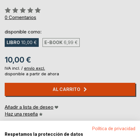
Rating:
0%
0
Comentarios
disponible como:
LIBRO
10,00 €
E-BOOK
6,99 €
10,00 €
IVA incl. /
envío excl.
disponible a partir de ahora
AL CARRITO
Añadir a lista de deseo
Haz una reseña
Política de privacidad
Respetamos la protección de datos