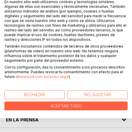
En nuestro sitio web utilizamos cookies y tecnologías similares.
Algunas de ellas son esenciales y técnicamente necesarias. También
utilizamos métodos de análisis (por ejemplo, cookies o huellas
digitales y seguimiento del lado del servidor) para medir la frecuencia
DESCRIPCIÓN
con que se visita nuestro sitio web y cómo se utiliza. Utilizamos
tecnologías de rastreo con fines de marketing y utilizamos para ello el
rastreo del lado del servidor, así como proveedores terceros, lo que
puede implicar el uso de cookies, huellas dactilares, píxeles de
Narrar la triste realidad de la justicia mexicana, cuesta
rastreo y direcciones IP en todos los dispositivos.
mucho y arriesgas todo, pues en México, siempre se han
También incrustamos contenidos de terceros de otros proveedores
violado los derechos humanos de las personas, aquí te
(plataformas de vídeo) en nuestro sitio web. No tenemos ninguna
presento una de las muchas atrocidades que cometieron
influencia sobre el tratamiento posterior de los datos y cualquier
seguimiento por parte del proveedor externo.
los gobiernos, representados por los dos partidos políticos
Con tu configuración, das tu consentimiento a los procesos descritos
del país, (PRI y PAN).
anteriormente. Puedes revocar tu consentimiento con efecto para el
futuro. (
www.bod.com.es/aviso-legal
).
Una verdadera crónica de lo sucedido el 28 de mayo del
2004, en la (ALCUE).
RECHAZAR
NO, AJUSTAR
SOBRE EL AUTOR
ACEPTAR TODO
EN LA PRENSA