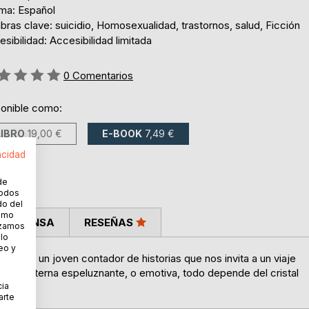
oma: Español
bras clave: suicidio, Homosexualidad, trastornos, salud, Ficción
sibilidad: Accesibilidad limitada
ng:
0
Comentarios
ponible como:
LIBRO
19,00 €
E-BOOK
7,49 €
acidad
de
todos
do del
cómo
LA PRENSA
RESEÑAS
lizamos
 lo
eo y
andro, un joven contador de historias que nos invita a un viaje
ucha interna espeluznante, o emotiva, todo depende del cristal
cia
arte