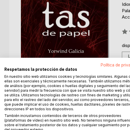
Idi
Pala
Acce
Rati
0%
dis
Política de priv
Respetamos la protección de datos
En nuestro sitio web utilizamos cookies y tecnologías similares. Algunas 
ellas son esenciales y técnicamente necesarias. También utilizamos mé
de análisis (por ejemplo, cookies o huellas digitales y seguimiento del la
servidor) para medir la frecuencia con que se visita nuestro sitio web y 
DESCRIPCIÓN
SOBRE EL AUTOR
EN 
se utiliza. Utilizamos tecnologías de rastreo con fines de marketing y uti
para ello el rastreo del lado del servidor, así como proveedores terceros,
que puede implicar el uso de cookies, huellas dactilares, píxeles de rastr
Gaviotas de papel nos sumerge en la mente de Alej
direcciones IP en todos los dispositivos.
personal cargado de recuerdos, decisiones y una l
También incrustamos contenidos de terceros de otros proveedores
con el que se mire.
(plataformas de vídeo) en nuestro sitio web. No tenemos ninguna influen
sobre el tratamiento posterior de los datos y cualquier seguimiento por p
del proveedor externo.