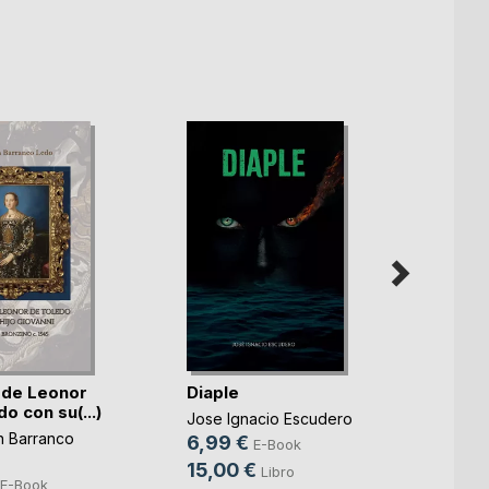
 de Leonor
Diaple
Demo
o con su(...)
Jose Ignacio Escudero
Jorge 
n Barranco
6,99 €
0,99
E-Book
15,00 €
14,9
Libro
E-Book