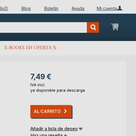
 BoD
Blog
Boletín
Ayuda
Mi cuenta
Mi cest
E-BOOKS EN OFERTA %
7,49 €
IVA incl.
ya disponible para descarga
AL CARRITO
Añadir a lista de deseo
Haz una reseña