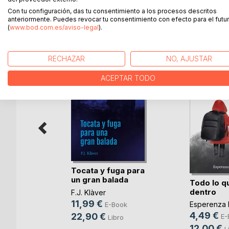
Con tu configuración, das tu consentimiento a los procesos descritos
anteriormente. Puedes revocar tu consentimiento con efecto para el futur
MÁS TÍTULOS DE
BoD
(
www.bod.com.es/aviso-legal
).
RECHAZAR
NO, AJUSTAR
ACEPTAR TODO
Tocata y fuga para
un gran balada
oco
Todo lo qu
dentro
F.J. Klàver
ez Martín
11,99 €
Esperenza 
E-Book
ok
4,49 €
22,90 €
E-
Libro
ro
12,00 €