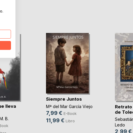
o.
Siempre Juntos
e lleva
Retrato
Mª del Mar García Viejo
de Toled
7,99 €
E-Book
M. B.
Sebastiá
11,99 €
Libro
Ledo
Book
2,99 €