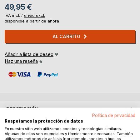
49,95 €
IVA incl. /
envío excl.
disponible a partir de ahora
AL CARRITO
Añadir a lista de deseo
Haz una reseña
DESCRIPCIÓN
Política de privacidad
Respetamos la protección de datos
Polizeiautos sind in unserer Gesellschaft meist sehr
En nuestro sitio web utilizamos cookies y tecnologías similares.
sichtbar, machen auf die wichtige Rolle der Polizei
Algunas de ellas son esenciales y técnicamente necesarias. También
utilizamos métodos de análisis (por ejemplo, cookies o huellas
aufmerksam und sind bei Kindern sehr beliebt.