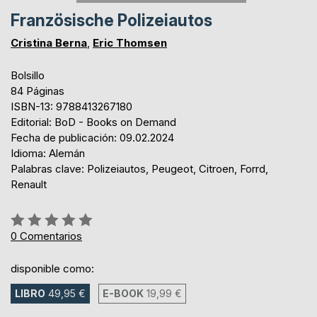
Französische Polizeiautos
Cristina Berna
,
Eric Thomsen
Bolsillo
84 Páginas
ISBN-13: 9788413267180
Editorial: BoD - Books on Demand
Fecha de publicación: 09.02.2024
Idioma: Alemán
Palabras clave: Polizeiautos, Peugeot, Citroen, Forrd,
Renault
Rating:
0%
0
Comentarios
disponible como:
LIBRO
49,95 €
E-BOOK
19,99 €