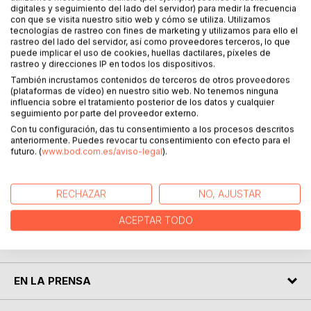
digitales y seguimiento del lado del servidor) para medir la frecuencia
Die Aufgabe der Polizei besteht darin, das Gesetz
con que se visita nuestro sitio web y cómo se utiliza. Utilizamos
durchzusetzen, die Sicherheit, Gesundheit und das
tecnologías de rastreo con fines de marketing y utilizamos para ello el
rastreo del lado del servidor, así como proveedores terceros, lo que
Eigentum der Bürger zu gewährleisten und Kriminalität und
puede implicar el uso de cookies, huellas dactilares, píxeles de
Unruhen zu verhindern.
rastreo y direcciones IP en todos los dispositivos.
Die französische Polizei ist in zwei nationalen Gremien
También incrustamos contenidos de terceros de otros proveedores
organisiert: der Police nationale für Städte mit 5.000
(plataformas de vídeo) en nuestro sitio web. No tenemos ninguna
Einwohnern und mehr und der Gendarmerie für die
influencia sobre el tratamiento posterior de los datos y cualquier
seguimiento por parte del proveedor externo.
kleineren Gemeinden, die die nationale Polizei bei Bedarf
Con tu configuración, das tu consentimiento a los procesos descritos
unterstützt. Die Bilder sind nach Regionen geordnet, mit
anteriormente. Puedes revocar tu consentimiento con efecto para el
Paris als separatem Eintrag.
futuro. (
www.bod.com.es/aviso-legal
).
Die Autoren haben ein ähnliches Buch über amerikanische
Polizeiautos geschrieben, und die Stile sind in den beiden
Ländern sehr unterschiedlich.
RECHAZAR
NO, AJUSTAR
Wir hoffen, dass Ihnen unsere Auswahl an Fotos gefällt.
ACEPTAR TODO
SOBRE EL AUTOR
EN LA PRENSA