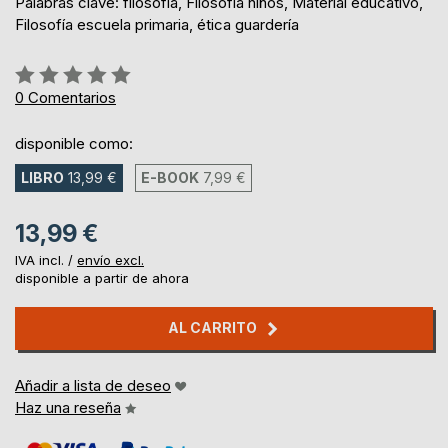
Palabras clave: filosofía, Filosofía niños, Material educativo,
Filosofía escuela primaria, ética guardería
Rating:
0%
0
Comentarios
disponible como:
LIBRO
13,99 €
E-BOOK
7,99 €
13,99 €
IVA incl. /
envío excl.
disponible a partir de ahora
AL CARRITO
Añadir a lista de deseo
Haz una reseña