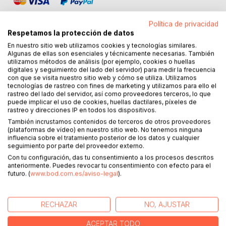
Política de privacidad
Respetamos la protección de datos
En nuestro sitio web utilizamos cookies y tecnologías similares.
Algunas de ellas son esenciales y técnicamente necesarias. También
DESCRIPCIÓN
utilizamos métodos de análisis (por ejemplo, cookies o huellas
digitales y seguimiento del lado del servidor) para medir la frecuencia
con que se visita nuestro sitio web y cómo se utiliza. Utilizamos
¡Filosofando sencillamente con niños!
tecnologías de rastreo con fines de marketing y utilizamos para ello el
rastreo del lado del servidor, así como proveedores terceros, lo que
puede implicar el uso de cookies, huellas dactilares, píxeles de
¿Qué es una «familia»? ¿Puedes regalar amor? ¿Un animal
rastreo y direcciones IP en todos los dispositivos.
puede ser un amigo verdadero?
También incrustamos contenidos de terceros de otros proveedores
(plataformas de vídeo) en nuestro sitio web. No tenemos ninguna
influencia sobre el tratamiento posterior de los datos y cualquier
En este libro encontrará las mejores 44 preguntas sobre
seguimiento por parte del proveedor externo.
los grandes temas «Familia, amistad y amor». Combinadas
Con tu configuración, das tu consentimiento a los procesos descritos
con imágenes inspiradoras, las preguntas son una
anteriormente. Puedes revocar tu consentimiento con efecto para el
maravillosa invitación a la reflexión conjunta.
futuro. (
www.bod.com.es/aviso-legal
).
Ya sea en el colegio, en casa o en la calle: cualquier sitio es
bueno para filosofar con niños. Filosofar juntos es divertido
RECHAZAR
NO, AJUSTAR
y aporta nuevas ideas a niños y adolescentes. Con la
colección «Filosofando sencillamente con niños» podrán
ACEPTAR TODO