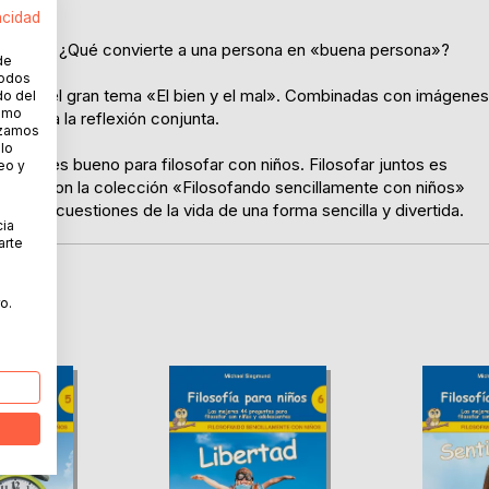
acidad
iolencia? ¿Qué convierte a una persona en «buena persona»?
de
todos
s sobre el gran tema «El bien y el mal». Combinadas con imágenes
do del
cómo
tación a la reflexión conjunta.
lizamos
 lo
er sitio es bueno para filosofar con niños. Filosofar juntos es
eo y
entes. Con la colección «Filosofando sencillamente con niños»
andes cuestiones de la vida de una forma sencilla y divertida.
cia
arte
o.