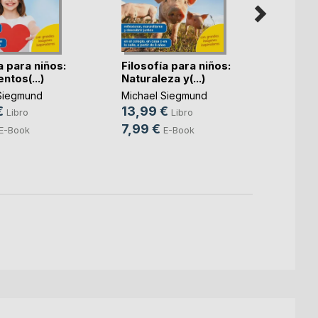
a para niños:
Filosofía para niños:
Filoso
ntos(...)
Naturaleza y(...)
Felicid
Siegmund
Michael Siegmund
Michae
€
13,99 €
13,9
Libro
Libro
7,99 €
7,99
E-Book
E-Book