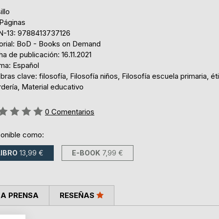
illo
 Páginas
N-13: 9788413737126
torial: BoD - Books on Demand
a de publicación: 16.11.2021
oma: Español
bras clave: filosofía, Filosofía niños, Filosofía escuela primaria, ét
dería, Material educativo
ng:
0
Comentarios
ponible como:
LIBRO
13,99 €
E-BOOK
7,99 €
LA PRENSA
RESEÑAS