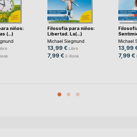
para niños:
Filosofía para niños:
Filosofí
s (...)
Libertad. La(...)
Sentimie
egmund
Michael Siegmund
Michael 
13,99 €
13,99 
ibro
Libro
7,99 €
7,99 €
Book
E-Book