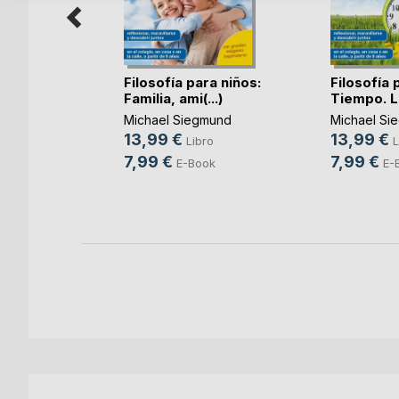
Filosofía para niños:
Filosofía 
s around
Familia, ami(...)
Tiempo. La
Michael Siegmund
Michael Si
13,99 €
13,99 €
Libro
L
bro
7,99 €
7,99 €
E-Book
E-
ok