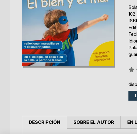
Bols
102
ISB
Edi
Fech
Idi
Pala
guar
Rati
0%
dis
DESCRIPCIÓN
SOBRE EL AUTOR
EN 