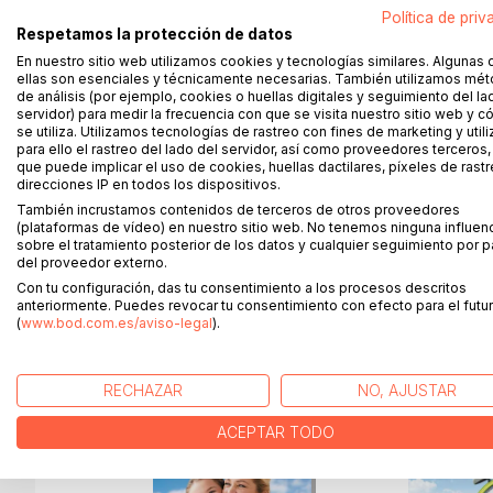
¡Filosofando sencillamente con niños!
Política de priv
Respetamos la protección de datos
¿Qué es «el mal»? ¿Puede existir un mundo sin v
En nuestro sitio web utilizamos cookies y tecnologías similares. Algunas 
ellas son esenciales y técnicamente necesarias. También utilizamos mé
En este libro encontrará las mejores 44 pregunta
de análisis (por ejemplo, cookies o huellas digitales y seguimiento del la
servidor) para medir la frecuencia con que se visita nuestro sitio web y 
inspiradoras, las preguntas son una maravillosa invi
se utiliza. Utilizamos tecnologías de rastreo con fines de marketing y uti
para ello el rastreo del lado del servidor, así como proveedores terceros,
Ya sea en el colegio, en casa o en la calle: cualqui
que puede implicar el uso de cookies, huellas dactilares, píxeles de rastr
direcciones IP en todos los dispositivos.
divertido y aporta nuevas ideas a niños y adolesc
También incrustamos contenidos de terceros de otros proveedores
podrán reflexionar de manera conjunta sobre las gr
(plataformas de vídeo) en nuestro sitio web. No tenemos ninguna influen
sobre el tratamiento posterior de los datos y cualquier seguimiento por p
del proveedor externo.
Con tu configuración, das tu consentimiento a los procesos descritos
MÁS TÍTULOS DE
BoD
anteriormente. Puedes revocar tu consentimiento con efecto para el futur
(
www.bod.com.es/aviso-legal
).
RECHAZAR
NO, AJUSTAR
ACEPTAR TODO