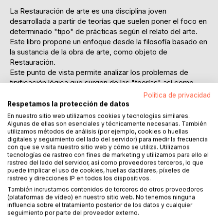
La Restauración de arte es una disciplina joven
desarrollada a partir de teorías que suelen poner el foco en
determinado "tipo" de prácticas según el relato del arte.
Este libro propone un enfoque desde la filosofía basado en
la sustancia de la obra de arte, como objeto de
Restauración.
Este punto de vista permite analizar los problemas de
tipificación lógica que surgen de las "teorías" así como
posibles soluciones.
Política de privacidad
En Después del fin de la Restauración se define la
Respetamos la protección de datos
Restauración
En nuestro sitio web utilizamos cookies y tecnologías similares.
como una disciplina inmanente al arte, su objeto. En este
Algunas de ellas son esenciales y técnicamente necesarias. También
utilizamos métodos de análisis (por ejemplo, cookies o huellas
contexto se hace necesaria una re-definición del arte en
digitales y seguimiento del lado del servidor) para medir la frecuencia
términos
con que se visita nuestro sitio web y cómo se utiliza. Utilizamos
de un relato diferente, dado por la sustancia de la obra de
tecnologías de rastreo con fines de marketing y utilizamos para ello el
rastreo del lado del servidor, así como proveedores terceros, lo que
arte
puede implicar el uso de cookies, huellas dactilares, píxeles de
y no por su cronología histórica; definición que abarca
rastreo y direcciones IP en todos los dispositivos.
hasta la
También incrustamos contenidos de terceros de otros proveedores
proclamación del fin del arte y determina el fin de la
(plataformas de vídeo) en nuestro sitio web. No tenemos ninguna
Restauración; ambos fines simbólicos, conceptuales,
influencia sobre el tratamiento posterior de los datos y cualquier
seguimiento por parte del proveedor externo.
operativos.