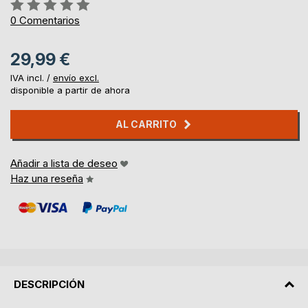
Rating:
0%
0
Comentarios
29,99 €
IVA incl. /
envío excl.
disponible a partir de ahora
AL CARRITO
Añadir a lista de deseo
Haz una reseña
DESCRIPCIÓN