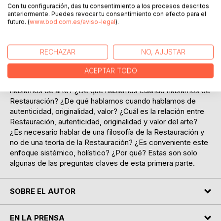
Con tu configuración, das tu consentimiento a los procesos descritos
La sustancia de la obra de arte, no es un todo homogéneo;
anteriormente. Puedes revocar tu consentimiento con efecto para el
tiene tanto de físico, como de metafísico y la obra de arte
futuro. (
www.bod.com.es/aviso-legal
).
puede
ser tratada como un «objeto», una «cosa», de carácter
sistémico.
RECHAZAR
NO, AJUSTAR
Esto que es menos relevante para el relato del arte, sí lo
es para el relato de la Restauración. ¿De qué hablamos
ACEPTAR TODO
cuando
hablamos de arte? ¿De qué hablamos cuando hablamos de
Restauración? ¿De qué hablamos cuando hablamos de
autenticidad, originalidad, valor? ¿Cuál es la relación entre
Restauración, autenticidad, originalidad y valor del arte?
¿Es necesario hablar de una filosofía de la Restauración y
no de una teoría de la Restauración? ¿Es conveniente este
enfoque sistémico, holístico? ¿Por qué? Estas son solo
algunas de las preguntas claves de esta primera parte.
SOBRE EL AUTOR
EN LA PRENSA