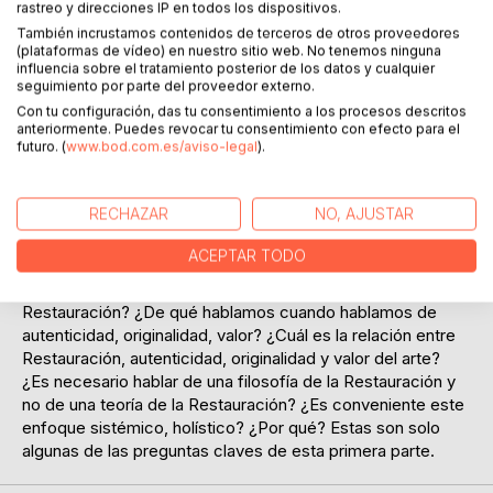
rastreo y direcciones IP en todos los dispositivos.
hasta la
También incrustamos contenidos de terceros de otros proveedores
proclamación del fin del arte y determina el fin de la
(plataformas de vídeo) en nuestro sitio web. No tenemos ninguna
Restauración; ambos fines simbólicos, conceptuales,
influencia sobre el tratamiento posterior de los datos y cualquier
operativos.
seguimiento por parte del proveedor externo.
La sustancia de la obra de arte, no es un todo homogéneo;
Con tu configuración, das tu consentimiento a los procesos descritos
tiene tanto de físico, como de metafísico y la obra de arte
anteriormente. Puedes revocar tu consentimiento con efecto para el
futuro. (
www.bod.com.es/aviso-legal
).
puede
ser tratada como un «objeto», una «cosa», de carácter
sistémico.
RECHAZAR
NO, AJUSTAR
Esto que es menos relevante para el relato del arte, sí lo
es para el relato de la Restauración. ¿De qué hablamos
ACEPTAR TODO
cuando
hablamos de arte? ¿De qué hablamos cuando hablamos de
Restauración? ¿De qué hablamos cuando hablamos de
autenticidad, originalidad, valor? ¿Cuál es la relación entre
Restauración, autenticidad, originalidad y valor del arte?
¿Es necesario hablar de una filosofía de la Restauración y
no de una teoría de la Restauración? ¿Es conveniente este
enfoque sistémico, holístico? ¿Por qué? Estas son solo
algunas de las preguntas claves de esta primera parte.