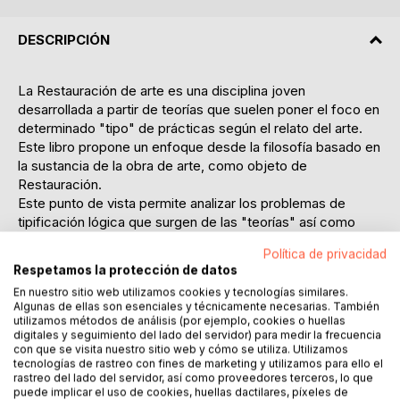
DESCRIPCIÓN
La Restauración de arte es una disciplina joven
desarrollada a partir de teorías que suelen poner el foco en
determinado "tipo" de prácticas según el relato del arte.
Este libro propone un enfoque desde la filosofía basado en
la sustancia de la obra de arte, como objeto de
Restauración.
Este punto de vista permite analizar los problemas de
tipificación lógica que surgen de las "teorías" así como
posibles soluciones.
Política de privacidad
En Después del fin de la Restauración se define la
Respetamos la protección de datos
Restauración
En nuestro sitio web utilizamos cookies y tecnologías similares.
como una disciplina inmanente al arte, su objeto. En este
Algunas de ellas son esenciales y técnicamente necesarias. También
contexto se hace necesaria una re-definición del arte en
utilizamos métodos de análisis (por ejemplo, cookies o huellas
términos
digitales y seguimiento del lado del servidor) para medir la frecuencia
con que se visita nuestro sitio web y cómo se utiliza. Utilizamos
de un relato diferente, dado por la sustancia de la obra de
tecnologías de rastreo con fines de marketing y utilizamos para ello el
arte
rastreo del lado del servidor, así como proveedores terceros, lo que
y no por su cronología histórica; definición que abarca
puede implicar el uso de cookies, huellas dactilares, píxeles de