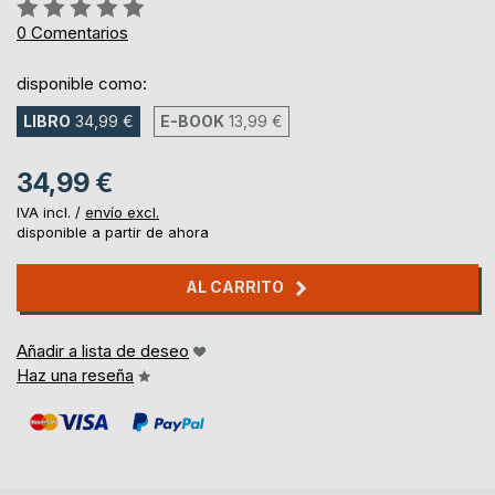
Rating:
0%
0
Comentarios
disponible como:
LIBRO
34,99 €
E-BOOK
13,99 €
34,99 €
IVA incl. /
envío excl.
disponible a partir de ahora
AL CARRITO
Añadir a lista de deseo
Haz una reseña