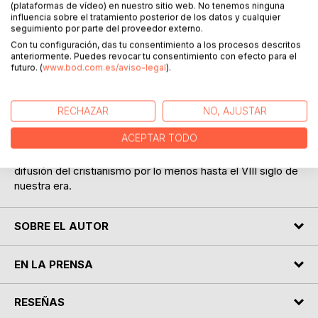
Las antiguas fiestas paganas de la ciudad de Roma capital
(plataformas de vídeo) en nuestro sitio web. No tenemos ninguna
influencia sobre el tratamiento posterior de los datos y cualquier
del Imperio, que en la época de su máximo desarrollo había
seguimiento por parte del proveedor externo.
superado el sorprendente número de un millón de
Con tu configuración, das tu consentimiento a los procesos descritos
habitantes, radicaban su origen en las costumbres propias
anteriormente. Puedes revocar tu consentimiento con efecto para el
del pueblo latino, agrícola y guerrero. Por cuanto concierne
futuro. (
www.bod.com.es/aviso-legal
).
su devoción, el sentimiento religioso romano se
encontraba repartido en el rico calidoscopio de deidades,
muchas de ellas importadas de los pueblos vecinos y
RECHAZAR
NO, AJUSTAR
vencidos, que daban origen a una variegada, alegre,
ACEPTAR TODO
dramática, y pintoresca serie de festividades, con juegos,
banquetes y diversiones de todo tipo, que resistieron a la
difusión del cristianismo por lo menos hasta el VIII siglo de
nuestra era.
SOBRE EL AUTOR
EN LA PRENSA
RESEÑAS