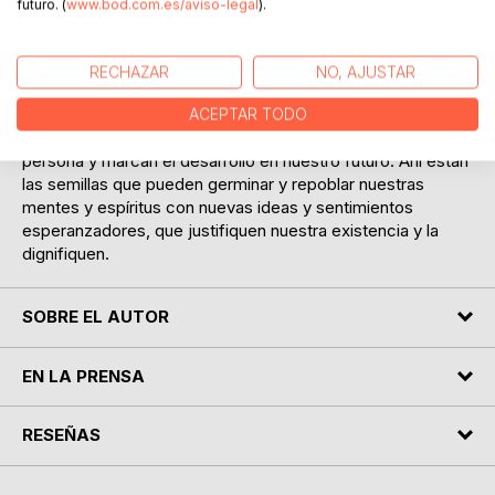
futuro. (
www.bod.com.es/aviso-legal
).
parte más transcendente.
Esas espigas, de las que habla el título de la obra, son
RECHAZAR
NO, AJUSTAR
sentimientos puros de los que se viven en la infancia,
formas de ser que componen la idiosincrasia de un pueblo
ACEPTAR TODO
y una cultura, asi como valores que se arraigan en la
persona y marcan el desarrollo en nuestro futuro. Ahí están
las semillas que pueden germinar y repoblar nuestras
mentes y espíritus con nuevas ideas y sentimientos
esperanzadores, que justifiquen nuestra existencia y la
dignifiquen.
SOBRE EL AUTOR
EN LA PRENSA
RESEÑAS