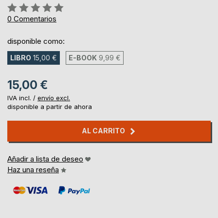
Rating:
0%
0
Comentarios
disponible como:
LIBRO
15,00 €
E-BOOK
9,99 €
15,00 €
IVA incl. /
envío excl.
disponible a partir de ahora
AL CARRITO
Añadir a lista de deseo
Haz una reseña