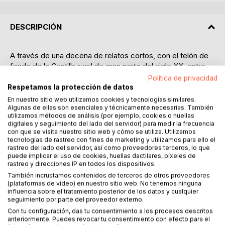
DESCRIPCIÓN
A través de una decena de relatos cortos, con el telón de
fondo de la Castilla rural de gran parte del siglo XX, entre
experiencias infantiles personales, episodios transmitidos
Política de privacidad
de la guerra civil y otras historias imaginadas, el autor
Respetamos la protección de datos
reflexiona sobre diversos problemas que se han planteado
En nuestro sitio web utilizamos cookies y tecnologías similares.
Algunas de ellas son esenciales y técnicamente necesarias. También
al pensamiento humano desde siempre, tales como los
utilizamos métodos de análisis (por ejemplo, cookies o huellas
fundamentos de la vida, del dolor, de la consciencia y otros
digitales y seguimiento del lado del servidor) para medir la frecuencia
de caracter más social y cultural.
con que se visita nuestro sitio web y cómo se utiliza. Utilizamos
tecnologías de rastreo con fines de marketing y utilizamos para ello el
rastreo del lado del servidor, así como proveedores terceros, lo que
Las espigas que dejó en su memoria de juventud aquél
puede implicar el uso de cookies, huellas dactilares, píxeles de
mundo que visitaba en periodos vacacionales y
rastreo y direcciones IP en todos los dispositivos.
ocasionales, con su dura y desnuda naturaleza, con la
También incrustamos contenidos de terceros de otros proveedores
autenticidad vital de sus gentes y costumbres, que
(plataformas de vídeo) en nuestro sitio web. No tenemos ninguna
influencia sobre el tratamiento posterior de los datos y cualquier
contrastaba radicalmente con aquél otro más artificial y
seguimiento por parte del proveedor externo.
superficial en el que se desarrollaba su vida en la gran
Con tu configuración, das tu consentimiento a los procesos descritos
ciudad, alimentaron un espíritu curioso y sensible, que
anteriormente. Puedes revocar tu consentimiento con efecto para el
desarrolla ideas y motivación para acercarnos a nuestra